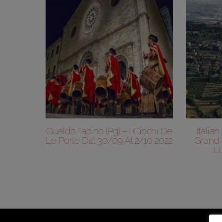
Gualdo Tadino (Pg) – I Giochi De
Italia
Le Porte Dal 30/09 Al 2/10 2022
Grand P
Lu