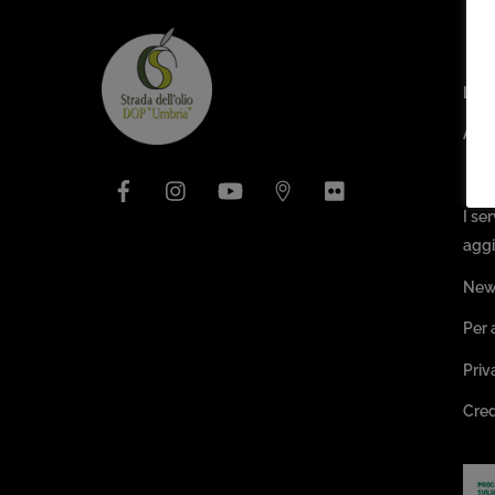
Are
L’as
Arch
Facebook
Instagram
YouTube
Issuu
Flickr
Pa
I se
aggi
New
Per 
Priv
Cred