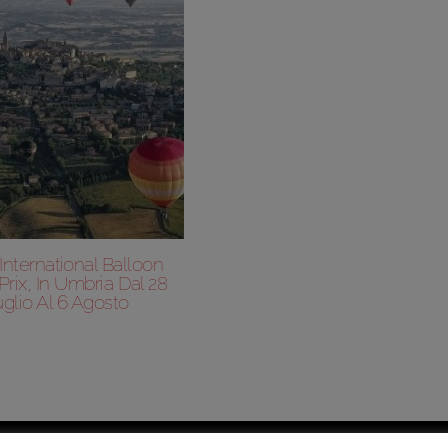
n International Balloon
rix, In Umbria Dal 28
glio Al 6 Agosto