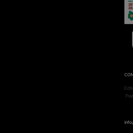
CON
Edit
Piaz
info