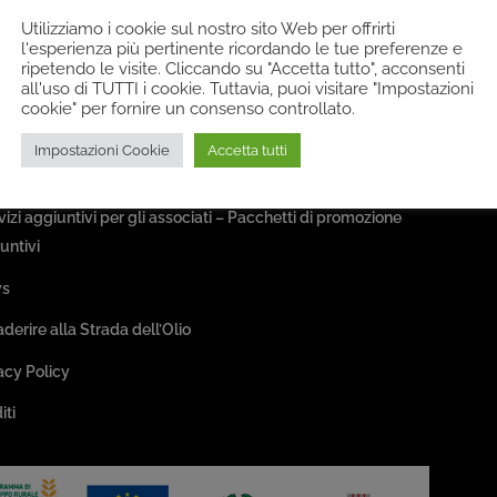
Utilizziamo i cookie sul nostro sito Web per offrirti
a Associativa
l'esperienza più pertinente ricordando le tue preferenze e
ripetendo le visite. Cliccando su "Accetta tutto", acconsenti
all'uso di TUTTI i cookie. Tuttavia, puoi visitare "Impostazioni
sociazione
cookie" per fornire un consenso controllato.
ivi
Impostazioni Cookie
Accetta tutti
sseggiate & Buon Gusto
rvizi aggiuntivi per gli associati – Pacchetti di promozione
untivi
s
aderire alla Strada dell’Olio
acy Policy
iti