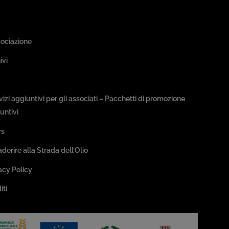
a Associativa
sociazione
ivi
sseggiate & Buon Gusto
rvizi aggiuntivi per gli associati – Pacchetti di promozione
untivi
s
aderire alla Strada dell’Olio
acy Policy
iti