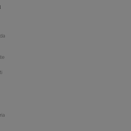
d
 da
ate
ti
ria