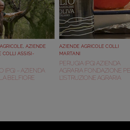
 AGRICOLE
,
AZIENDE
AZIENDE AGRICOLE COLLI
 COLLI ASSISI-
MARTANI
PERUGIA (PG) AZIENDA
 (PG) – AZIENDA
AGRARIA FONDAZIONE P
LA BELFIORE
L’ISTRUZIONE AGRARIA