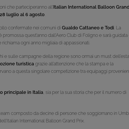
oni che parteciperanno all’
Italian International Balloon Gran
28 luglio al 6 agosto
.
ecollo confermate nei comuni di
Gualdo Cattaneo e Todi
. La
 è promossa quest’anno dall’Aero Club di Foligno e sarà guidata
e richiama ogni anno migliaia di appassionati.
rghi e sulle campagne della regione sono ormai un must dell’est
zione turistica
grazie all’attenzione che la stampa e la
riservano a questa singolare competizione tra equipaggi provenien
 principale in Italia
, sia per la sua storia che per il numero di
 team composto da decine di persone che soggiornano in Umb
ell’Italian International Balloon Grand Prix.