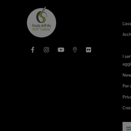
Are
L’as
Arch
Facebook
Instagram
YouTube
Issuu
Flickr
Pa
I se
aggi
New
Per 
Priv
Cred