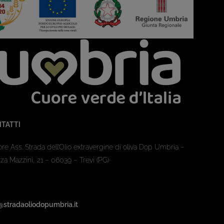
TATTI
ore Ass. Strada dell’Olio extravergine di oliva Dop Umbria –
za Mazzini, 21 – 06039 – Trevi (PG)
@stradaoliodopumbria.it