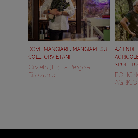
DOVE MANGIARE
,
MANGIARE SUI
AZIENDE
COLLI ORVIETANI
AGRICOLE
SPOLETO
Orvieto (TR) La Pergola
Ristorante
FOLIGNO
AGRICO