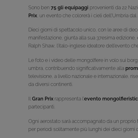
Sono ben
75 gli equipaggi
provenienti da 22 Nazi
Prix
, un evento che colorerà i cieli dell’Umbria dal
Dieci giorni di spettacolo unico, con le aree di d
manifestazione, giunta alla sua 37esima edizione,
Ralph Shaw, l’italo-inglese ideatore dell’evento ch
Le foto e i video delle mongolfiere in volo sui bo
umbra, contribuendo significativamente alla
promo
televisione, a livello nazionale e internazionale, 
da diversi continenti.
Il
Gran Prix
rappresenta l’
evento mongolfieristico
partecipanti.
Ogni aerostato sarà accompagnato da un proprio
per periodi solitamente più lunghi dei dieci giorni d