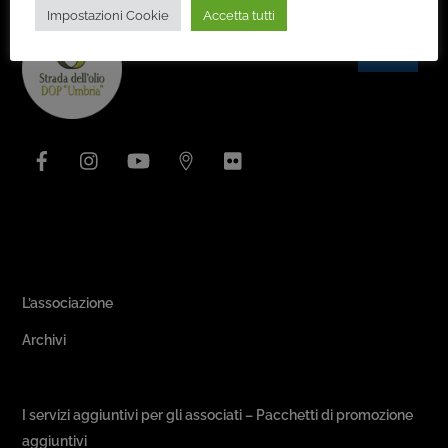
Impostazioni Cookie
Accetta tutti
Back
To
Top
Facebook
Instagram
YouTube
Issuu
Flickr
Area Associativa
L’associazione
Archivi
Passeggiate & Buon Gusto
I servizi aggiuntivi per gli associati – Pacchetti di promozione
aggiuntivi