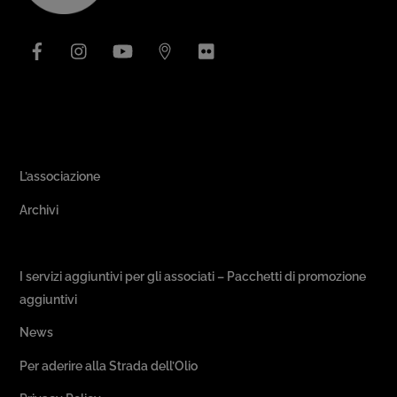
Top
Facebook
Instagram
YouTube
Issuu
Flickr
Area Associativa
L’associazione
Archivi
Passeggiate & Buon Gusto
I servizi aggiuntivi per gli associati – Pacchetti di promozione
aggiuntivi
News
Per aderire alla Strada dell’Olio