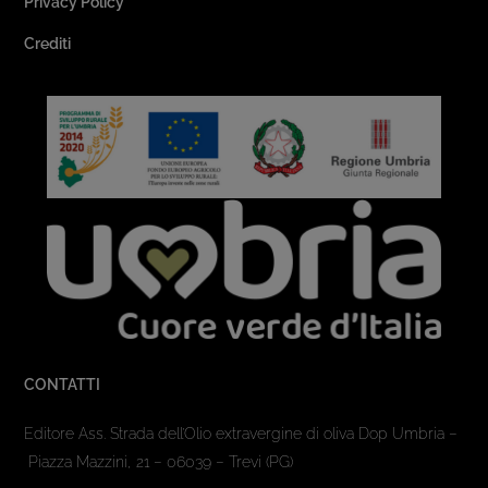
Privacy Policy
Crediti
CONTATTI
Editore Ass. Strada dell’Olio extravergine di oliva Dop Umbria –
Piazza Mazzini, 21 – 06039 – Trevi (PG)