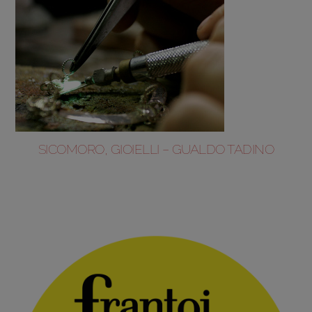
SICOMORO, GIOIELLI – GUALDO TADINO