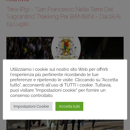
Trevi (Pg) – “San Francesco Nelle Terre Del
Sagrantino”, Trekking Per BAMBINI – Dal 18 Al
19 Luglio
Utilizziamo i cookie sul nostro sito Web per offrirti
l'esperienza più pertinente ricordando le tue
preferenze e ripetendo le visite. Cliccando su "Accetta
tutto", acconsenti all'uso di TUTTI i cookie. Tuttavia,
puoi visitare "Impostazioni cookie" per fornire un
consenso controllato.
Impostazioni Cookie
Accetta tutti