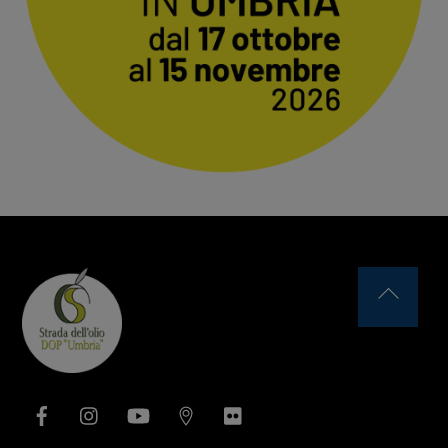
Back
To
Top
Facebook
Instagram
YouTube
Issuu
Flickr