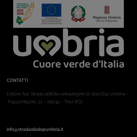
CONTATTI
Editore Ass. Strada dell’Olio extravergine di oliva Dop Umbria –
Piazza Mazzini, 21 – 06039 – Trevi (PG)
info@stradaoliodopumbria.it