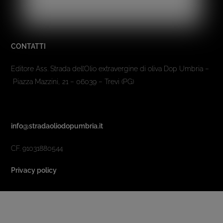
CONTATTI
Editore Ass. Strada dell’Olio extravergine di oliva Dop Umbria –
Piazza Mazzini, 21 – 06039 – Trevi (PG)
info@stradaoliodopumbria.it
CF. 91031880544
Privacy policy