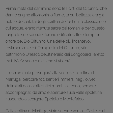
Prima meta del cammino sono le Fonti del Clitunno, che
danno origine all’omonimo fiume, la cui bellezza era già
nota e decantata degli scrittori dell’antichità classica e le
cui acque, erano ritenute sacre dai romani e per questo,
lungo le sue sponde, furono edificate ville e templi in
onore del Dio Clitunno. Una delle più incantevoli
testimonianze è il Tempietto del Clitunno, sito
patrimonio Unesco dell’Itinerario dei Longobardi, eretto
tra il IV e V secolo d.c. che si visiterà.
La camminata proseguirà alla volta della collina di
Marfuga, percorrendo sentieri immersi negli oliveti,
delimitati dai caratteristici muretti a secco, sempre
accompagnati da ampie aperture sulla valle spoletina
riuscendo a scorgere Spoleto e Montefalco.
Dalla collina di Marfuga, si ridiscende verso il Castello di