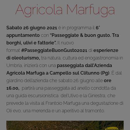
Agricola Marfuga
Sabato 26 giugno 2021
è in programma il
6°
appuntamento
con
“Passeggiate & buon gusto. Tra
borghi, ulivi e fattorie”.
Il nuovo
format
#PasseggiateBuonGusto2021
di
esperienze
di oleoturismo,
tra natura, cultura ed enogastronomia in
Umbria, inizierà con una
passeggiata dall’Azienda
Agricola Marfuga a Campello sul Clitunno (Pg)
. È dal
giardino dell’azienda che sabato 26 giugno alle
ore
16.00,
partirà una passeggiata ad anello condotta da
una guida escursionistica del’Ulivo e la Ginestra, che
prevede la visita al Frantoio Marfuga una degustazione di
Oli evo, una merenda e un aperitivo al tramonto.