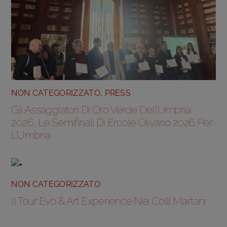
NON CATEGORIZZATO
,
PRESS
Gli Assaggiatori Di Oro Verde Dell’Umbria
2026, Le Semifinali Di Ercole Olivario 2026 Per
L’Umbria
NON CATEGORIZZATO
Il Tour Evo & Art Experience Nei Colli Martani