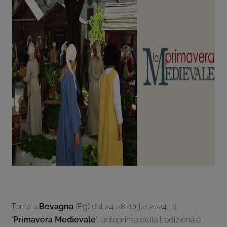
Torna a
Bevagna
(Pg) dal 24-28 aprile 2024, la
“
Primavera Medievale
“, anteprima della tradizionale