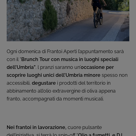
Ogni domenica di Frantoi Aperti l’appuntamento sarà
con il “
Brunch Tour con musica in luoghi speciali
dell’Umbria”
. l pranzi saranno un’
occasione per
scoprire luoghi unici dell’Umbria minore
spesso non
accessibili,
degustare
i prodotti del territorio in
abbinamento all’olio extravergine di oliva appena
franto, accompagnati da momenti musicali.
Nei frantoi in lavorazione,
cuore pulsante
dell’iniziativa,
si terrà lo spin-off “
Olio a fumetti e DJ