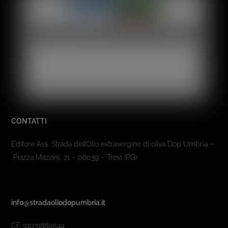
CONTATTI
Editore Ass. Strada dell’Olio extravergine di oliva Dop Umbria –
Piazza Mazzini, 21 – 06039 – Trevi (PG)
info@stradaoliodopumbria.it
CF. 91031880544