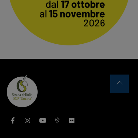
Back
To
Top
Facebook
Instagram
YouTube
Issuu
Flickr