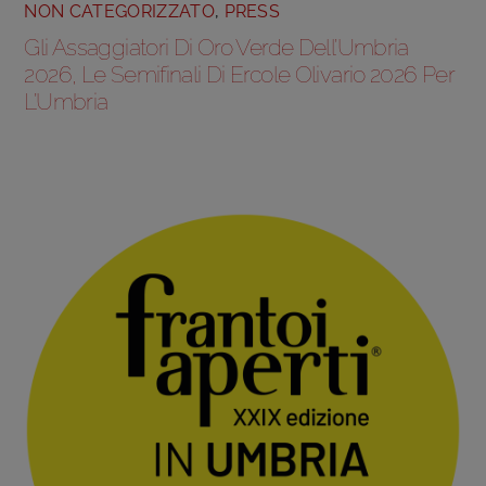
NON CATEGORIZZATO
,
PRESS
Gli Assaggiatori Di Oro Verde Dell’Umbria
2026, Le Semifinali Di Ercole Olivario 2026 Per
L’Umbria