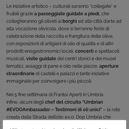
Le iniziative artistico – culturali saranno “collegate” e
fruibili grazie
a passeggiate guidate a piedi,
che
collegheranno gli oliveti ai
borghi
ed alle città d’arte ad
alta vocazione olivicola, dove si terranno feste di
celebrazione della raccolta e frangitura delle olive,
con esposizioni di artigiani di olio di qualità e di altri
prodotti enogastronomici locali,
concerti
e spettacoli
musicali,
visite guidate
dei centri storici e dei musei
tematici, assaggi di pane e olio nelle piazze,
aperture
straordinarie
di castelli e palazzi e tante iniziative
immaginate per coinvolgere i più piccoli.
Nei 5 fine settimana di Frantoi Aperti in Umbria
infine,
alcuni degli
chef del circuito “Umbrian
#EVOOAmbassador – Testimoni di oli unici”
– la rete
creata dalla Strada dell’olio
e.v.o. Dop Umbria che
seleziona i migliori ristoranti ed enoteche umbri in cui