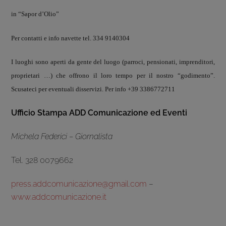
in “Sapor d’Olio”
Per contatti e info navette tel. 334 9140304
I luoghi sono aperti da gente del luogo (parroci, pensionati, imprenditori,
proprietari …) che offrono il loro tempo per il nostro “godimento”.
Scusateci per eventuali disservizi. Per info +39 3386772711
Ufficio Stampa ADD Comunicazione ed Eventi
Michela Federici – Giornalista
Tel. 328 0079662
press.addcomunicazione@gmail.com
–
www.addcomunicazione.it