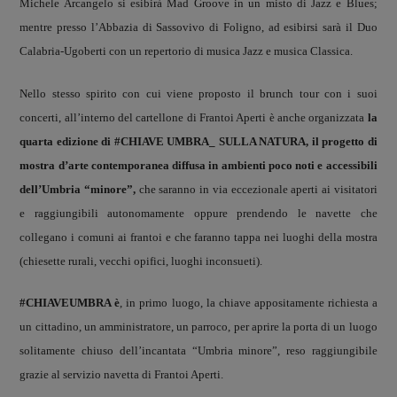
Michele Arcangelo si esibirà Mad Groove in un misto di Jazz e Blues;
mentre presso l’Abbazia di Sassovivo di Foligno, ad esibirsi sarà il Duo
Calabria-Ugoberti con un repertorio di musica Jazz e musica Classica.
Nello stesso spirito con cui viene proposto il brunch tour con i suoi
concerti, all’interno del cartellone di Frantoi Aperti è anche organizzata
la
quarta edizione di #CHIAVE UMBRA_ SULLA NATURA, il progetto di
mostra d’arte contemporanea diffusa in ambienti poco noti e accessibili
dell’Umbria “minore”,
che saranno in via eccezionale aperti ai visitatori
e raggiungibili autonomamente oppure prendendo le navette che
collegano i comuni ai frantoi e che faranno tappa nei luoghi della mostra
(chiesette rurali, vecchi opifici, luoghi inconsueti).
#CHIAVEUMBRA è
, in primo luogo, la chiave appositamente richiesta a
un cittadino, un amministratore, un parroco, per aprire la porta di un luogo
solitamente chiuso dell’incantata “Umbria minore”, reso raggiungibile
grazie al servizio navetta di Frantoi Aperti.