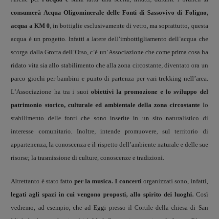
consumerà Acqua Oligominerale delle Fonti di Sassovivo di Foligno,
acqua a KM 0
, in bottiglie esclusivamente di vetro, ma soprattutto, questa
acqua è un progetto. Infatti a latere dell’imbottigliamento dell’acqua che
scorga dalla Grotta dell’Orso, c’è un’Associazione che come prima cosa ha
ridato vita sia allo stabilimento che alla zona circostante, diventato ora un
parco giochi per bambini e punto di partenza per vari trekking nell’area.
L’Associazione ha tra i suoi
obiettivi la promozione e lo sviluppo del
patrimonio storico, culturale ed ambientale della zona circostante
lo
stabilimento delle fonti che sono inserite in un sito naturalistico di
interesse comunitario. Inoltre, intende promuovere, sul territorio di
appartenenza, la conoscenza e il rispetto dell’ambiente naturale e delle sue
risorse; la trasmissione di culture, conoscenze e tradizioni.
Altrettanto è stato fatto
per la musica.
I concerti
organizzati sono, infatti,
legati agli spazi in cui vengono proposti, allo spirito dei luoghi.
Così
vedremo, ad esempio, che ad Eggi presso il Cortile della chiesa di San