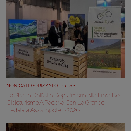
NON CATEGORIZZATO
,
PRESS
La Strada Dell’Olio Dop Umbria Alla Fiera Del
Cicloturismo A Padova Con La Grande
Pedalata Assisi Spoleto 2026