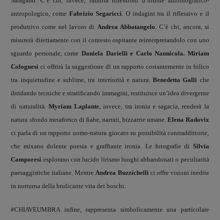
Saragano. C’è chi, invece, indurrà riflessioni d’ordine autobiografico-
antropologico, come
Fabrizio Segaricci
. O indagini tra il riflessivo e il
produttivo come nel lavoro di
Andrea Abbatangelo
. C’è chi, ancora, si
misurerà direttamente con il contesto ospitante reinterpretandolo con uno
sguardo personale, come
Daniela Darielli e Carlo Nannicola. Miriam
Colognesi
ci offrirà la suggestione di un rapporto costantemente in bilico
tra inquietudine e sublime, tra interiorità e natura.
Benedetta Galli
che
ibridando tecniche e stratificando immagini, restituisce un’idea divergente
di naturalità.
Myriam Laplante
, invece, tra ironia e sagacia, renderà la
natura sfondo metaforico di fiabe, narrati, bizzarrie umane.
Elena Radovix
ci parla di un rapporto uomo-natura giocato su possibilità contraddittorie,
che mixano dolente poesia e graffiante ironia. Le fotografie di
Silvia
Camporesi
esplorano con lucido lirismo luoghi abbandonati o peculiarità
paesaggistiche italiane. Mentre
Andrea Buzzichelli
ci offre visioni inedite
in notturna della brulicante vita dei boschi.
#CHIAVEUMBRA infine, rappresenta simbolicamente una particolare