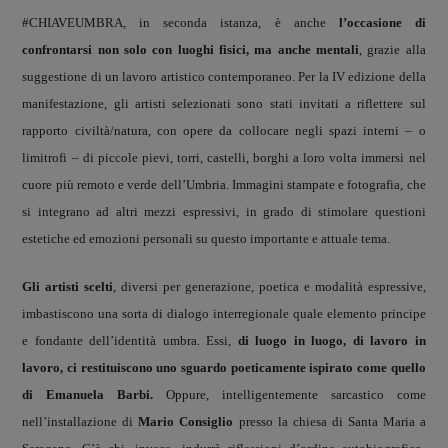
#CHIAVEUMBRA, in seconda istanza, è anche
l’occasione di
confrontarsi non solo con luoghi fisici, ma anche mentali
, grazie alla
suggestione di un lavoro artistico contemporaneo. Per la IV edizione della
manifestazione, gli artisti selezionati sono stati invitati a riflettere sul
rapporto civiltà/natura, con opere da collocare negli spazi interni – o
limitrofi – di piccole pievi, torri, castelli, borghi a loro volta immersi nel
cuore più remoto e verde dell’Umbria. Immagini stampate e fotografia, che
si integrano ad altri mezzi espressivi, in grado di stimolare questioni
estetiche ed emozioni personali su questo importante e attuale tema.
Gli artisti scelti
, diversi per generazione, poetica e modalità espressive,
imbastiscono una sorta di dialogo interregionale quale elemento principe
e fondante dell’identità umbra. Essi,
di luogo in luogo, di lavoro in
lavoro, ci restituiscono uno sguardo poeticamente ispirato come quello
di Emanuela Barbi.
Oppure, intelligentemente sarcastico come
nell’installazione di
Mario Consiglio
presso la chiesa di Santa Maria a