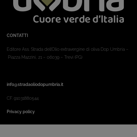
CONTATTI
Editore Ass. Strada dell’Olio extravergine di oliva Dop Umbria –
Piazza Mazzini, 21 – 06039 – Trevi (PG)
info@stradaoliodopumbria.it
CF. 91031880544
Privacy policy