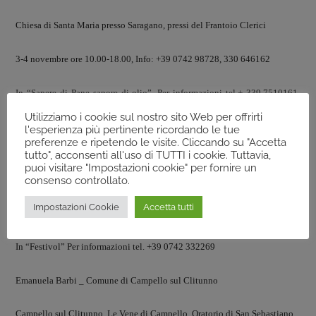
Chiesa di Santa Maria presso Saragano, pressi del Frantoio Clerici
3-4 novembre ore 10.00-18.00, Info: +39 0742 98728, 330 646162
In “Sapere di Pane sapore di olio”, Per informazioni tel.+ 339.7510161-
349.2549667
Utilizziamo i cookie sul nostro sito Web per offrirti
l'esperienza più pertinente ricordando le tue
preferenze e ripetendo le visite. Cliccando su "Accetta
Elena Radovix _ Comune di Trevi
tutto", acconsenti all'uso di TUTTI i cookie. Tuttavia,
puoi visitare "Impostazioni cookie" per fornire un
Antico Frantoio di Casa Carletti (Residenze Paragiso); Trevi (PG)
consenso controllato.
Impostazioni Cookie
Accetta tutti
3-4 novembre (10.30-13.00/14.30-18.00), Info: +39 3386772711
In “Festivol” Per informazioni tel. +39 0742 332269
Emanuela Barbi _ Comune di Campello sul Clitunno
Campello sul Clitunno, Le Vene di Campello, Oratorio di San Sebastiano