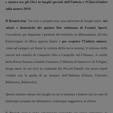
e musica tra gli Ulivi in luoghi speciali dell’Umbria e #ChiaveUmbra
sulla natura 2018.
Il Brunch tour
: Un vero e proprio tour, una selezione di luoghi unici,
nei
sabati e domeniche dei quattro fine settimana di Frantoi Aperti
,
l’occasione per degustare i prodotti del territorio in abbinamento all’olio
Extravergine di Oliva appena franto e
per scoprire l’Umbria minore
,
come ad esempio ad Assisi la torretta della rocca minore, il torrione delle
carceri nel castello di Campello Alto a Campello sul Clitunno, il cortile
della Rocca Sonora a Gualdo Cattaneo, l’Abbazia di Sassovivo di Foligno,
luogo sacro in cui vive la comunità dei Piccoli Fratelli che potrà essere
visitata con la guida di un monaco dell’Abbazia (Chiesa, Chiostro,
Biblioteca, Refettorio).
Questi soltanto alcuni dei luoghi in cui si terranno i brunch che in caso di
maltempo avranno un’alternativa, comunque suggestiva, al chiuso.
Il Brunch tour è stato organizzato seguendo un unico principio: la