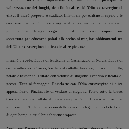
valorizzazione dei luoghi, dei cibi locali e dell’Olio extravergine di
oliva.
Il menù proposto è studiato, infatti, sia per esaltare il sapore e le
caratteristiche dell’Olio extravergine di oliva, sia per far conoscere i
prodotti locali di ogni borgo in cui il brunch viene proposto, ma
soprattutto
per educare i palati alle scelte, ai migliori abbinamenti tra
dell’Olio extravergine di oliva e le altre pietanze
.
Il menù prevede: Zuppa di lenticchie di Castelluccio di Norcia, Zuppa di
ceci e zafferano di Cascia, Spalletta al coltello, Focacce, Frittata di cipolle,
patate e rosmarino, Frittate con verdure di stagione, Pecorino e ricotta di
pecora, Torta al formaggio, Bruschette con l’Olio extravergine di oliva
appena franto, Pinzimonio di verdure di stagione, Patate sotto la brace,
Crostate con marmellate di mele cotogne. Vino Bianco e rosso del
territorio dell’Umbria; ma subirà delle variazioni legate ai prodotti locali
di ogni borgo in cui il brunch viene proposto.
Anche per
l’acqua è
stata fatta una scelta, infatti, durante i brunch
si