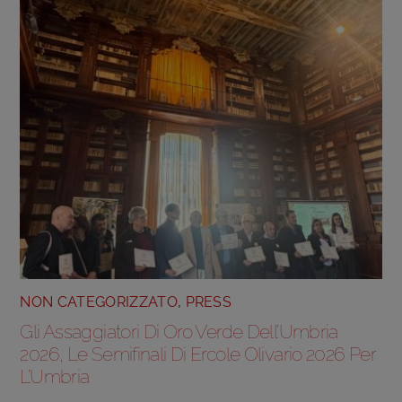
NON CATEGORIZZATO
,
PRESS
Gli Assaggiatori Di Oro Verde Dell’Umbria
2026, Le Semifinali Di Ercole Olivario 2026 Per
L’Umbria