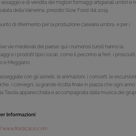
assaggio e di vendita dei migliori formaggi artigianali umbri e 
a salata della Valnerina, presidio Slow Food dal 2019.
 punto di riferimento per la produzione casearia umbra e per i
e vie medievali del paese; qui i numerosi turisti hanno la
gi e i prodotti tipici locali, come il pecorino ai ferri, i prosciutti
llo e Meggiano.
eggiate con gli asinelli, le animazioni, i concerti, le escursioni
iche, i convegni, la grande ricotta finale in piazza che ogni anno
della Tavola apparecchiata e accompagnata dalla musica dei grup
er Informazioni
:
//www.fiordicacio.com