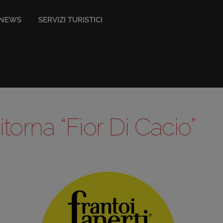
NEWS
SERVIZI TURISTICI
itorna “Fior Di Cacio”