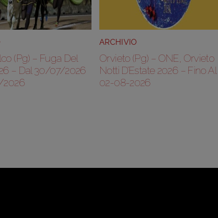
O
ARCHIVIO
co (Pg) – Fuga Del
Orvieto (Pg) – ONE, Orvieto
26 – Dal 30/07/2026
Notti D’Estate 2026 – Fino Al
8/2026
02-08-2026
a Associativa