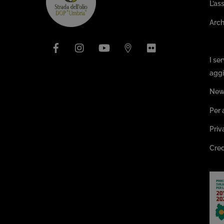
L’as
Arch
Facebook
Instagram
YouTube
Issuu
Flickr
Pa
I se
aggi
New
Per 
Priv
Cred