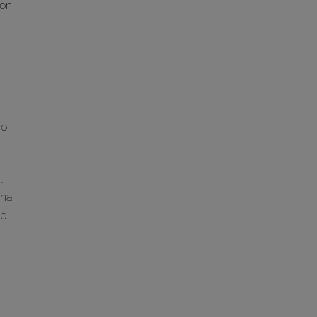
non
 o
,
 ha
pi