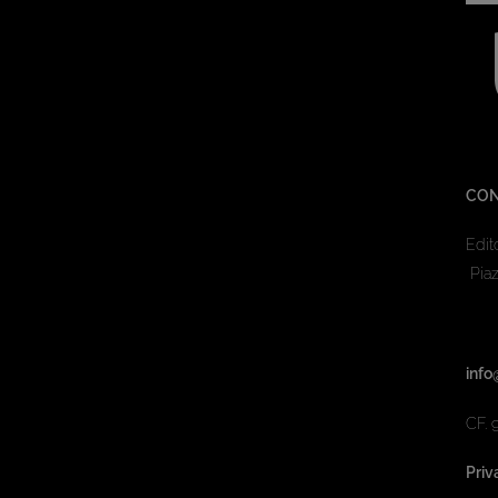
CON
Edit
Piaz
info
CF. 
Priv