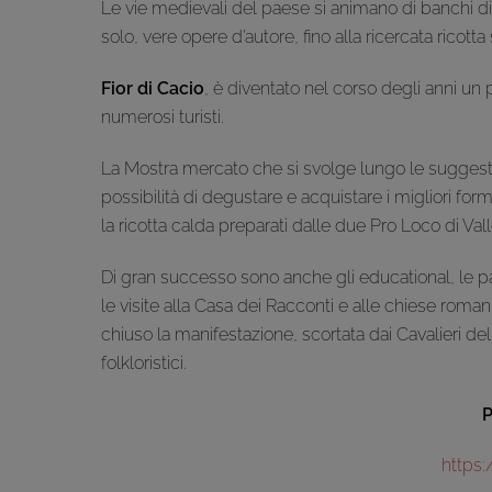
Le vie medievali del paese si animano di banchi di 
solo, vere opere d’autore, fino alla ricercata ricott
Fior di Cacio
, è diventato nel corso degli anni un
numerosi turisti.
La Mostra mercato che si svolge lungo le suggestiv
possibilità di degustare e acquistare i migliori formag
la ricotta calda preparati dalle due Pro Loco di Va
Di gran successo sono anche gli educational, le pass
le visite alla Casa dei Racconti e alle chiese roman
chiuso la manifestazione, scortata dai Cavalieri 
folkloristici.
P
https: