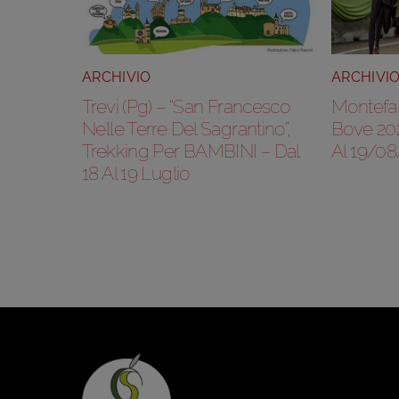
ARCHIVIO
ARCHIVI
Trevi (Pg) – “San Francesco
Montefal
Nelle Terre Del Sagrantino”,
Bove 20
Trekking Per BAMBINI – Dal
Al 19/0
18 Al 19 Luglio
Are