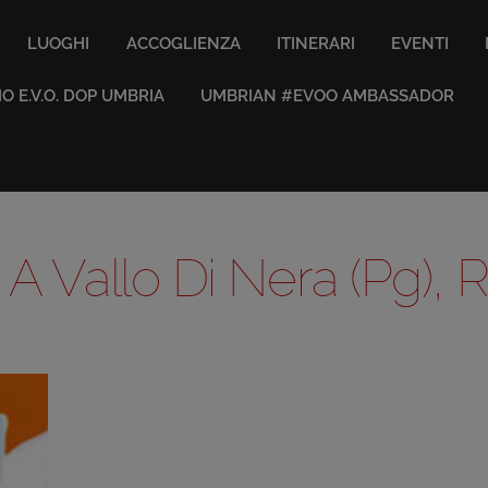
LUOGHI
ACCOGLIENZA
ITINERARI
EVENTI
IO E.V.O. DOP UMBRIA
UMBRIAN #EVOO AMBASSADOR
A Vallo Di Nera (Pg), R