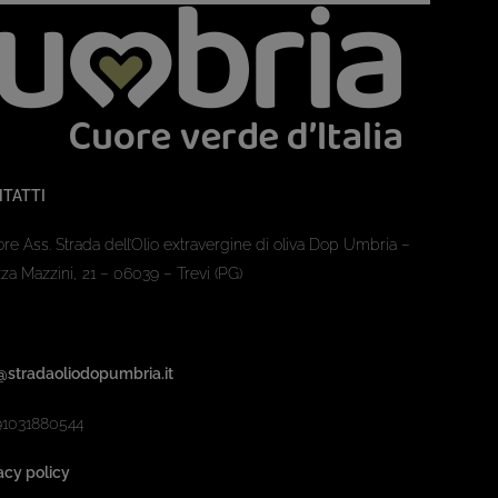
TATTI
ore Ass. Strada dell’Olio extravergine di oliva Dop Umbria –
za Mazzini, 21 – 06039 – Trevi (PG)
@stradaoliodopumbria.it
91031880544
acy policy