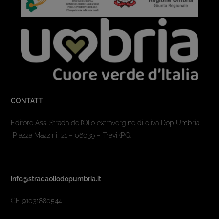
CONTATTI
Editore Ass. Strada dell’Olio extravergine di oliva Dop Umbria –
Piazza Mazzini, 21 – 06039 – Trevi (PG)
info@stradaoliodopumbria.it
CF. 91031880544