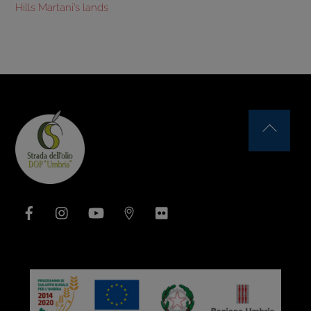
Hills Martani’s lands
Back
To
Top
Facebook
Instagram
YouTube
Issuu
Flickr