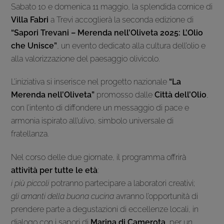
Sabato 10 e domenica 11 maggio, la splendida cornice di
Villa Fabri
a Trevi accoglierà la seconda edizione di
“Sapori Trevani – Merenda nell’Oliveta 2025: L’Olio
che Unisce”
, un evento dedicato alla cultura dell’olio e
alla valorizzazione del paesaggio olivicolo.
L’iniziativa si inserisce nel progetto nazionale
“La
Merenda nell’Oliveta”
promosso dalle
Città dell’Olio
,
con l’intento di diffondere un messaggio di pace e
armonia ispirato all’ulivo, simbolo universale di
fratellanza.
Nel corso delle due giornate, il programma offrirà
attività per tutte le età
:
i più piccoli
potranno partecipare a laboratori creativi;
gli amanti della buona cucina
avranno l’opportunità di
prendere parte a degustazioni di eccellenze locali, in
dialogo con i sapori di
Marina di Camerota
, per un