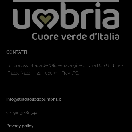
CONTATTI
Editore Ass. Strada dell’Olio extravergine di oliva Dop Umbria –
Piazza Mazzini, 21 – 06039 – Trevi (PG)
info@stradaoliodopumbria.it
CF. 91031880544
Privacy policy