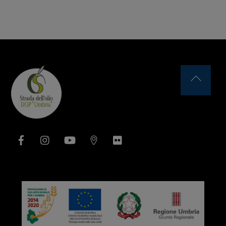
Back
To
Top
Facebook
Instagram
YouTube
Issuu
Flickr