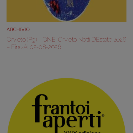
ARCHIVIO
Orvieto (Pg) – ONE, Orvieto Notti D’Estate 2026
– Fino Al 02-08-2026