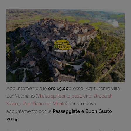
Appuntamento alle
ore 15,00
presso l’Agriturismo Villa
San Valentino (
Clicca qui per la posizione: Strada di
Siano,7 Porchiano del Monte
) per un nuovo
appuntamento con le
Passeggiate e Buon Gusto
2025
.