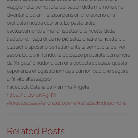
viaggio nella semplicità dei sapori della memoria che
diventano odierni, sfiziosi pensieri che aprono una
prelibata finestra culinaria. Le paste tirate
esclusivamente a mano rispettano le ricette della
tradizione, i tagli di carne più selezionati e le ricette più
classiche sposano perfettamente la semplicità dei veri
sapori. Dulcis in fundo, le dolcezze preparate con amore
da “Angela” chiudono con una coccola speciale questa
esperienza enogastronomica a cui non può che seguire
un’invito all’assaggio!
Facebook Osteria da Mamma Angela:
https://bit.ly/2KAgNYf
#iorestoacasa
#andratuttobene
#stradaoliodopumbria
Related Posts