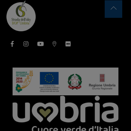
Back
To
Top
Facebook
Instagram
YouTube
Issuu
Flickr