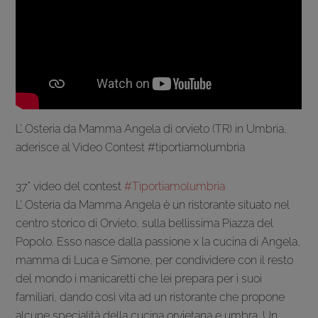
L’ Osteria da Mamma Angela
di orvieto (TR) in Umbria,
aderisce al Video Contest #tiportiamolumbria
37° video del contest
#Tiportiamolumbria
L’ Osteria da Mamma Angela è un ristorante situato nel
centro storico di Orvieto, sulla bellissima Piazza del
Popolo. Esso nasce dalla passione x la cucina di Angela,
mamma di Luca e Simone, per condividere con il resto
del mondo i manicaretti che lei prepara per i suoi
familiari, dando così vita ad un ristorante che propone
alcune specialità della cucina orvietana e umbra. Un