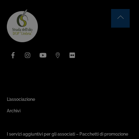
Back
To
Top
Facebook
Instagram
YouTube
Issuu
Flickr
Area Associativa
L’associazione
Archivi
Passeggiate & Buon Gusto
I servizi aggiuntivi per gli associati – Pacchetti di promozione