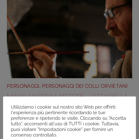
PERSONAGGI
,
PERSONAGGI DEI COLLI ORVIETANI
MARIO MARRONI, PITTORE – CITTA’ DELLA
PIEVE
Utilizziamo i cookie sul nostro sito Web per offrirti
l'esperienza più pertinente ricordando le tue
preferenze e ripetendo le visite. Cliccando su "Accetta
tutto", acconsenti all'uso di TUTTI i cookie. Tuttavia,
puoi visitare "Impostazioni cookie" per fornire un
consenso controllato.