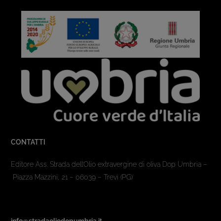
CONTATTI
Editore Ass. Strada dell’Olio extravergine di oliva Dop Umbria –
Piazza Mazzini, 21 – 06039 – Trevi (PG)
info@stradaoliodopumbria.it