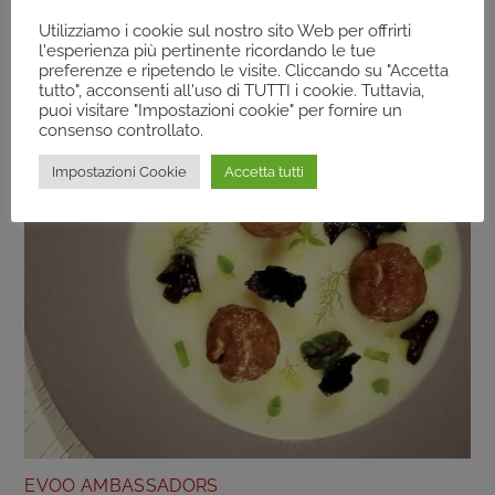
Agli Agrumi Una Ricetta Dello Chef
EVooAmbassador Paolo Trippini
Utilizziamo i cookie sul nostro sito Web per offrirti
l'esperienza più pertinente ricordando le tue
preferenze e ripetendo le visite. Cliccando su "Accetta
tutto", acconsenti all'uso di TUTTI i cookie. Tuttavia,
puoi visitare "Impostazioni cookie" per fornire un
consenso controllato.
Impostazioni Cookie
Accetta tutti
EVOO AMBASSADORS