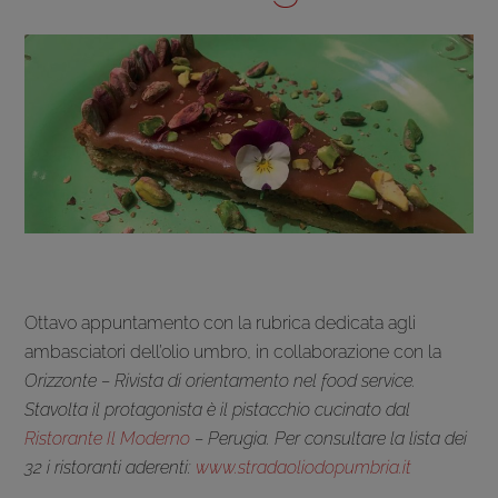
Ottavo appuntamento con la rubrica dedicata agli
ambasciatori dell’olio umbro, in collaborazione con la
Orizzonte – Rivista di orientamento nel food service.
Stavolta il protagonista è il pistacchio cucinato dal
Ristorante Il Moderno
– Perugia. Per consultare la lista dei
32 i ristoranti aderenti:
www.stradaoliodopumbria.it