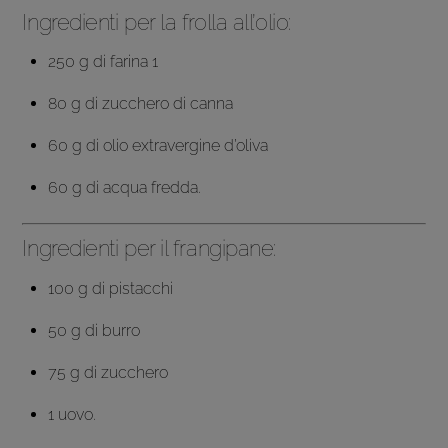
Ingredienti per la frolla all’olio:
250 g di farina 1
80 g di zucchero di canna
60 g di olio extravergine d’oliva
60 g di acqua fredda.
Ingredienti per il frangipane:
100 g di pistacchi
50 g di burro
75 g di zucchero
1 uovo.