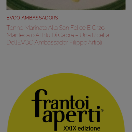
EVOO AMBASSADORS
Tonno Marinato Alla San Felice E Orzo
Mantecato Al Blu Di Capra – Una Ricetta
Dell’EVOO Ambassador Filippo Artioli