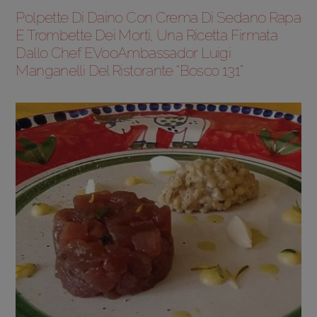
Polpette Di Daino Con Crema Di Sedano Rapa
E Trombette Dei Morti, Una Ricetta Firmata
Dallo Chef EVooAmbassador Luigi
Manganelli Del Ristorante “Bosco 131”