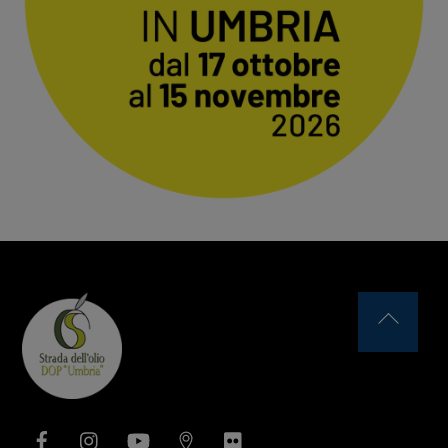
Back
To
Top
Facebook
Instagram
YouTube
Issuu
Flickr