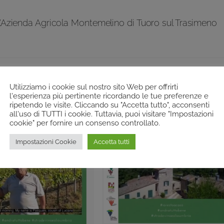
L’Azienda Agricola Montemelino di Tuoro sul Trasimeno
Utilizziamo i cookie sul nostro sito Web per offrirti
l'esperienza più pertinente ricordando le tue preferenze e
ripetendo le visite. Cliccando su "Accetta tutto", acconsenti
all'uso di TUTTI i cookie. Tuttavia, puoi visitare "Impostazioni
cookie" per fornire un consenso controllato.
Impostazioni Cookie
Accetta tutti