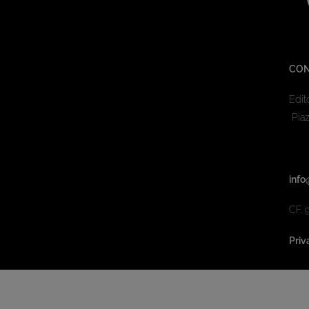
CON
Edit
Piaz
info
CF. 
Priv