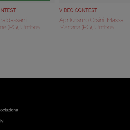
ONTEST
VIDEO CONTEST
Baldassarri,
Agriturismo Orsini, Massa
ne (PG), Umbria
Martana (PG), Umbria
a Associativa
sociazione
ivi