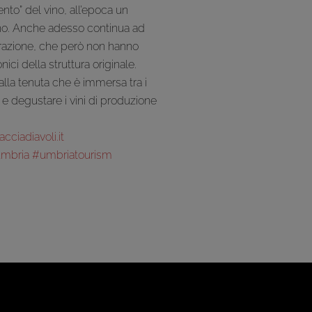
ento” del vino, all’epoca un
o. Anche adesso continua ad
turazione, che però non hanno
ici della struttura originale.
 alla tenuta che è immersa tra i
e degustare i vini di produzione
ciadiavoli.it
umbria
#umbriatourism