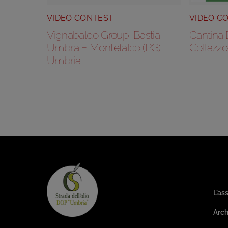
VIDEO CONTEST
VIDEO C
Vignabaldo Group, Bastia
Cantina 
Umbra E Montefalco (PG),
Collazzo
Umbria
Are
L’as
Arch