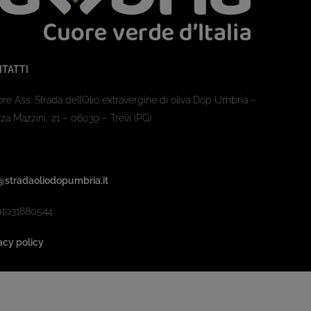
TATTI
ore Ass. Strada dell’Olio extravergine di oliva Dop Umbria –
za Mazzini, 21 – 06039 – Trevi (PG)
@stradaoliodopumbria.it
91031880544
acy policy