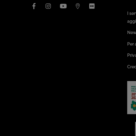
Facebook
Instagram
YouTube
Issuu
Flickr
Pa
I se
aggi
New
Per 
Priv
Cred