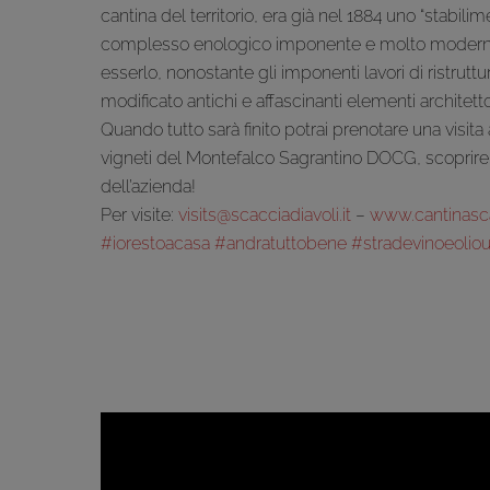
cantina del territorio, era già nel 1884 uno “stabilim
complesso enologico imponente e molto modern
esserlo, nonostante gli imponenti lavori di ristrut
modificato antichi e affascinanti elementi architetton
Quando tutto sarà finito potrai prenotare una visita
vigneti del Montefalco Sagrantino DOCG, scoprire 
dell’azienda!
Per visite:
visits@scacciadiavoli.it
–
www.cantinascac
#iorestoacasa
#andratuttobene
#stradevinoeolio