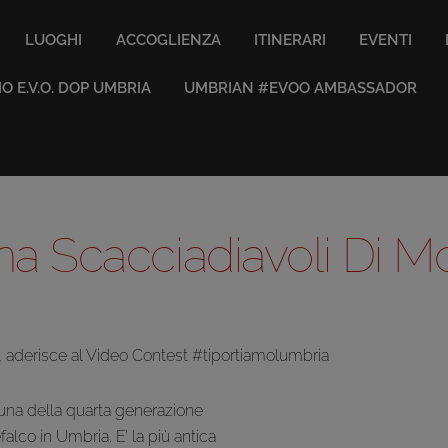
LUOGHI
ACCOGLIENZA
ITINERARI
EVENTI
IO E.V.O. DOP UMBRIA
UMBRIAN #EVOO AMBASSADOR
na Scacciadiavoli Di M
, aderisce al Video Contest #tiportiamolumbria
 una della quarta generazione
lco in Umbria. E’ la più antica