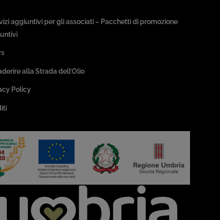
sseggiate & Buon Gusto
rvizi aggiuntivi per gli associati – Pacchetti di promozione
untivi
s
aderire alla Strada dell’Olio
acy Policy
iti