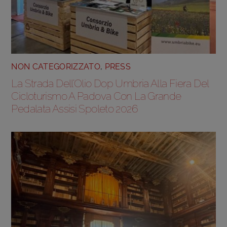
NON CATEGORIZZATO
,
PRESS
La Strada Dell’Olio Dop Umbria Alla Fiera Del
Cicloturismo A Padova Con La Grande
Pedalata Assisi Spoleto 2026