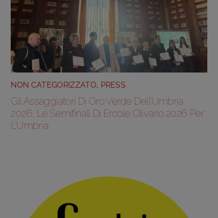
NON CATEGORIZZATO
,
PRESS
Gli Assaggiatori Di Oro Verde Dell’Umbria
2026, Le Semifinali Di Ercole Olivario 2026 Per
L’Umbria