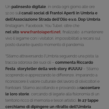
Un
palinsesto digitale
, in onda ogni giorno alle ore
12.00 su
i canali social di Frantoi Aperti in Umbria e
dell’Associazione Strada dell’Olio e.v.o. Dop Umbria
(Instagram, Facebook, You Tube), oltre che
nel sito
www.frantoiaperti.net
, finalizzato a mantenere
vivo il legame con i visitatori, impossibilitati a recarsi sul
posto durante questo momento di pandemia.
“Stiamo attraversando l’Umbria seguendo una pista: la
traccia odorosa dei suoi oli –
commenta Riccardo
Festa
storyteller della web story #UUUU
– Stiamo
scoprendo e apprezzando le differenze, imparando a
riconoscere il valore culturale del lavoro di olivicoltori e
frantoiani. Stiamo ascoltando e provando a
raccontare
le loro storie
, cercando di legarle alla fisionomia di un
territorio ricco di memoria e tesori artistici.
In 27 tappe
cerchiamo di dipingere un ritratto dell’Umbria