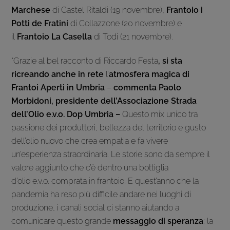
Marchese
di Castel Ritaldi (19 novembre),
Frantoio i
Potti de Fratini
di Collazzone (20 novembre) e
il
Frantoio La Casella
di Todi (21 novembre).
“Grazie al bel racconto di Riccardo Festa
, si sta
ricreando anche in rete
l’
atmosfera magica di
Frantoi Aperti in Umbria
–
commenta Paolo
Morbidoni, presidente dell’Associazione Strada
dell’Olio e.v.o. Dop Umbria –
Questo mix unico tra
passione dei produttori, bellezza del territorio e gusto
dell’olio nuovo che crea empatia e fa vivere
un’esperienza straordinaria. Le storie sono da sempre il
valore aggiunto che c’è dentro una bottiglia
d’olio e.v.o. comprata in frantoio. E quest’anno che la
pandemia ha reso più difficile andare nei luoghi di
produzione, i canali social ci stanno aiutando a
comunicare questo grande
messaggio di speranza
: la