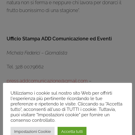
natura non si ferma e neppure chi lavora per donarci il
frutto buonissimo di una stagione”.
Ufficio Stampa ADD Comunicazione ed Eventi
Michela Federici – Giornalista
Tel. 328 0079662
press.addcomunicazione@gmail.com
–
www.addcomunicazione.it
Utilizziamo i cookie sul nostro sito Web per offrirti
l'esperienza più pertinente ricordando le tue
preferenze e ripetendo le visite. Cliccando su "Accetta
tutto", acconsenti all'uso di TUTTI i cookie. Tuttavia,
puoi visitare "Impostazioni cookie" per fornire un
Inizia il racconto digitale di Frantoi Aperti in Umbria
consenso controllato.
“Patto di Spello. Per l’Enoturismo e l’Oleoturismo
italiani”
Impostazioni Cookie
Accetta tutti