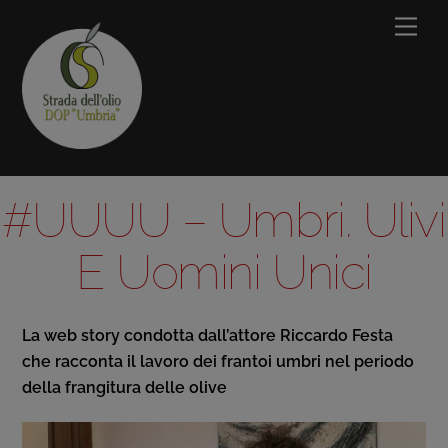
Skip
Men
to
content
#UUUU – Umbri. Ulivi
E Uomini Unici
La web story condotta dall’attore Riccardo Festa
che racconta il lavoro dei frantoi umbri nel periodo
della frangitura delle olive