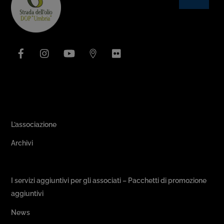
To
Top
Facebook
Instagram
YouTube
Issuu
Flickr
Area Associativa
L’associazione
Archivi
Passeggiate & Buon Gusto
I servizi aggiuntivi per gli associati – Pacchetti di promozione
aggiuntivi
News