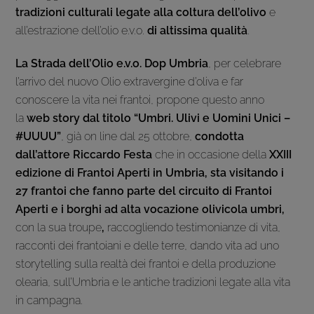
tradizioni culturali legate alla coltura dell’olivo
e
all’estrazione dell’olio e.v.o.
di altissima qualità
.
La Strada dell’Olio e.v.o. Dop Umbria
, per celebrare
l’arrivo del nuovo Olio extravergine d’oliva e far
conoscere la vita nei frantoi, propone questo anno
la
web story dal titolo “Umbri. Ulivi e Uomini Unici –
#UUUU”
, già on line dal 25 ottobre,
condotta
dall’attore Riccardo Festa
che in occasione della
XXIII
edizione di Frantoi Aperti in Umbria, sta visitando i
27 frantoi che fanno parte del circuito di Frantoi
Aperti e i borghi ad alta vocazione olivicola umbri,
con la sua troupe
,
raccogliendo testimonianze di vita,
racconti dei frantoiani e delle terre, dando vita ad uno
storytelling sulla realtà dei frantoi e della produzione
olearia, sull’Umbria e le antiche tradizioni legate alla vita
in campagna.