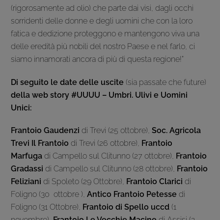
(rigorosamente ad olio) che parte dai visi, dagli occhi
sorridenti delle donne e degli uomini che con la loro
fatica e dedizione proteggono e mantengono viva una
delle eredità più nobili del nostro Paese e nel farlo, ci
siamo innamorati ancora di più di questa regione!”
Di seguito le date delle uscite
(sia passate che future)
della web story #UUUU – Umbri. Ulivi e Uomini
Unici:
Frantoio Gaudenzi
di Trevi (25 ottobre),
Soc. Agricola
Trevi Il Frantoio
di Trevi (26 ottobre),
Frantoio
Marfuga
di Campello sul Clitunno (27 ottobre),
Frantoio
Gradassi
di Campello sul Clitunno (28 ottobre),
Frantoio
Feliziani
di Spoleto (29 Ottobre),
Frantoio Clarici
di
Foligno (30 ottobre ),
Antico Frantoio Petesse
di
Foligno (31 Ottobre),
Frantoio di Spello uccd
(1
novembre),
Frantoio Le Vecchie Macine
di Assisi (2