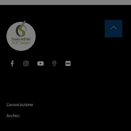
Back
To
Top
Facebook
Instagram
YouTube
Issuu
Flickr
Area Associativa
L’associazione
Archivi
Passeggiate & Buon Gusto