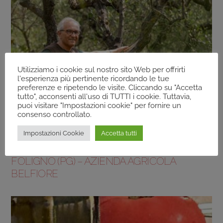
Utilizziamo i cookie sul nostro sito Web per offrirti
l'esperienza più pertinente ricordando le tue
preferenze e ripetendo le visite. Cliccando su "Accetta
tutto", acconsenti all'uso di TUTTI i cookie. Tuttavia,
puoi visitare "Impostazioni cookie" per fornire un
consenso controllato.
AZIENDE AGRICOLE
,
AZIENDE AGRICOLE COLLI
Impostazioni Cookie
Accetta tutti
ASSISI-SPOLETO
FOLIGNO (PG) – AZIENDA AGRICOLA
BELFIORE