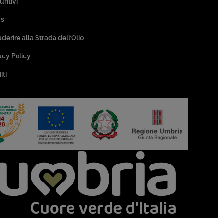
untivi
s
aderire alla Strada dell’Olio
acy Policy
iti