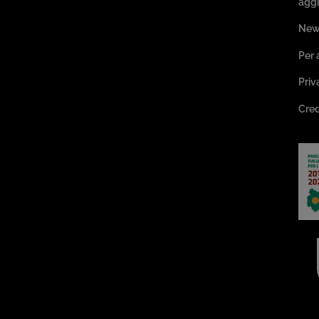
aggi
New
Per 
Priv
Cred