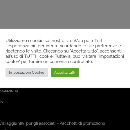
Utilizziamo i cookie sul nostro sito Web per offrirti
l'esperienza più pertinente ricordando le tue preferenze e
ripetendo le visite. Cliccando su "Accetta tutto", acconsenti
all'uso di TUTTI i cookie. Tuttavia, puoi visitare "Impostazioni
cookie" per fornire un consenso controllato.
Impostazioni Cookie
Accetta tutti
a Associativa
sociazione
ivi
sseggiate & Buon Gusto
rvizi aggiuntivi per gli associati – Pacchetti di promozione