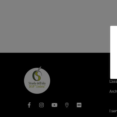
Are
L’as
Arch
Facebook
Instagram
YouTube
Issuu
Flickr
Pa
I se