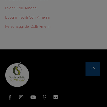
Eventi Colli Amerini
Luoghi insoliti Colli Amerini
Personaggi dei Colli Amerini
Back
To
Top
Facebook
Instagram
YouTube
Issuu
Flickr