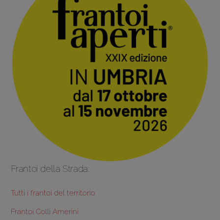
Frantoi della Strada:
Tutti i frantoi del territorio
Frantoi Colli Amerini