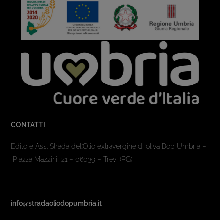
CONTATTI
Editore Ass. Strada dell’Olio extravergine di oliva Dop Umbria –
Piazza Mazzini, 21 – 06039 – Trevi (PG)
info@stradaoliodopumbria.it