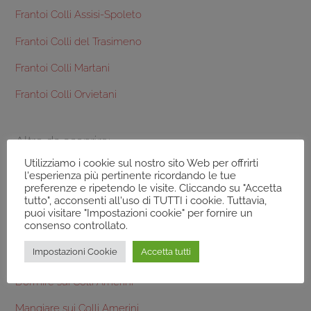
Frantoi Colli Assisi-Spoleto
Frantoi Colli del Trasimeno
Frantoi Colli Martani
Frantoi Colli Orvietani
Altro da scoprire:
Utilizziamo i cookie sul nostro sito Web per offrirti
l'esperienza più pertinente ricordando le tue
Terre dei Colli Amerini
preferenze e ripetendo le visite. Cliccando su "Accetta
tutto", acconsenti all'uso di TUTTI i cookie. Tuttavia,
Frantoi Colli Amerini
puoi visitare "Impostazioni cookie" per fornire un
consenso controllato.
Prodotti tipici Colli Amerini
Impostazioni Cookie
Accetta tutti
Aziende Agricole Colli Amerini
Dormire sui Colli Amerini
Mangiare sui Colli Amerini