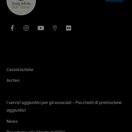
To
Top
Facebook
Instagram
YouTube
Issuu
Flickr
Area Associativa
L’associazione
Archivi
Passeggiate & Buon Gusto
I servizi aggiuntivi per gli associati – Pacchetti di promozione
aggiuntivi
News