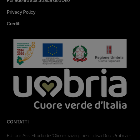
Per aderire alla Strada dell’Olio
Privacy Policy
Crediti
CONTATTI
Editore Ass. Strada dell’Olio extravergine di oliva Dop Umbria –