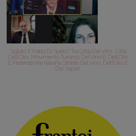
Siglato Il “Patto Di Spello” Tra Città Del Vino, Città
Dell’Olio, Movimento Turismo Del Vino E Dell’Olio
E Federazione Italiana Strade Del Vino, Dell’Olio E
Dei Sapori.