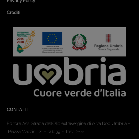
Privacy Policy
Crediti
CONTATTI
Editore Ass. Strada dell’Olio extravergine di oliva Dop Umbria –
Piazza Mazzini, 21 – 06039 – Trevi (PG)