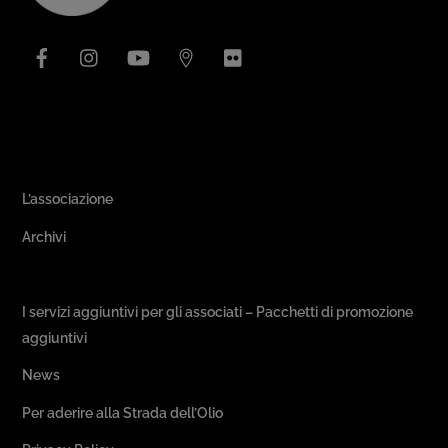
Top
Facebook
Instagram
YouTube
Issuu
Flickr
Area Associativa
L’associazione
Archivi
Passeggiate & Buon Gusto
I servizi aggiuntivi per gli associati – Pacchetti di promozione
aggiuntivi
News
Per aderire alla Strada dell’Olio