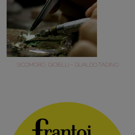
SICOMORO, GIOIELLI – GUALDO TADINO