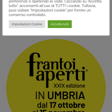
preferenze e ripetendo le visite. Cliccando su "Accetta
FRANCO PROSPERI, PITTORE E SCULTORE –
tutto", acconsenti all'uso di TUTTI i cookie. Tuttavia,
ASSISI
puoi visitare "Impostazioni cookie" per fornire un
consenso controllato.
Impostazioni Cookie
Accetta tutti