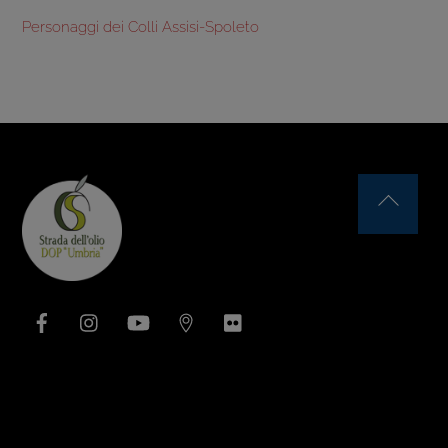
Personaggi dei Colli Assisi-Spoleto
Back
To
Top
Facebook
Instagram
YouTube
Issuu
Flickr
Area Associativa