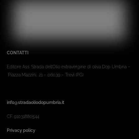
CONTATTI
Editore Ass. Strada dell’Olio extravergine di oliva Dop Umbria –
Piazza Mazzini, 21 – 06039 – Trevi (PG)
info@stradaoliodopumbria.it
CF. 91031880544
Privacy policy