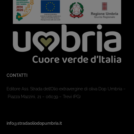
CONTATTI
Editore Ass. Strada dell’Olio extravergine di oliva Dop Umbria –
Piazza Mazzini, 21 – 06039 – Trevi (PG)
info@stradaoliodopumbria.it