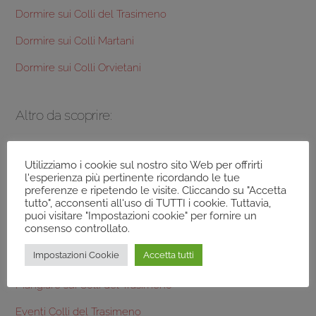
Dormire sui Colli del Trasimeno
Dormire sui Colli Martani
Dormire sui Colli Orvietani
Altro da scoprire:
Terre dei Colli del Trasimeno
Utilizziamo i cookie sul nostro sito Web per offrirti
l'esperienza più pertinente ricordando le tue
Frantoi Colli del Trasimeno
preferenze e ripetendo le visite. Cliccando su "Accetta
tutto", acconsenti all'uso di TUTTI i cookie. Tuttavia,
Prodotti tipici Colli del Trasimeno
puoi visitare "Impostazioni cookie" per fornire un
consenso controllato.
Aziende Agricole Colli del Trasimeno
Impostazioni Cookie
Accetta tutti
Dormire sui Colli del Trasimeno
Mangiare sui Colli del Trasimeno
Eventi Colli del Trasimeno