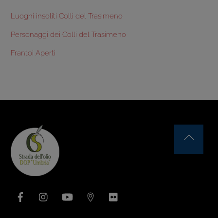
Luoghi insoliti Colli del Trasimeno
Personaggi dei Colli del Trasimeno
Frantoi Aperti
Back
To
Top
Facebook
Instagram
YouTube
Issuu
Flickr