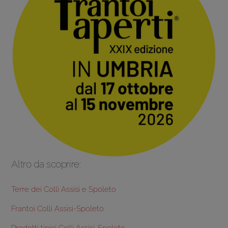
Altro da scoprire:
Terre dei Colli Assisi e Spoleto
Frantoi Colli Assisi-Spoleto