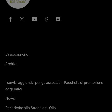
Top
Facebook
Instagram
YouTube
Issuu
Flickr
Area Associativa
L’associazione
Archivi
Passeggiate & Buon Gusto
I servizi aggiuntivi per gli associati – Pacchetti di promozione
aggiuntivi
News
Per aderire alla Strada dell’Olio