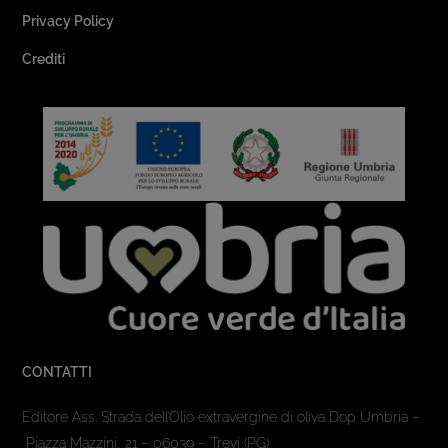
Privacy Policy
Crediti
CONTATTI
Editore Ass. Strada dell’Olio extravergine di oliva Dop Umbria –
Piazza Mazzini, 21 – 06039 – Trevi (PG)