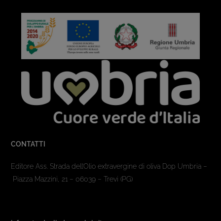
CONTATTI
Editore Ass. Strada dell’Olio extravergine di oliva Dop Umbria –
Piazza Mazzini, 21 – 06039 – Trevi (PG)