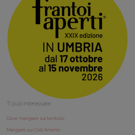
Ti può interessare:
Dove mangiare sul territorio
Mangiare sui Colli Amerini