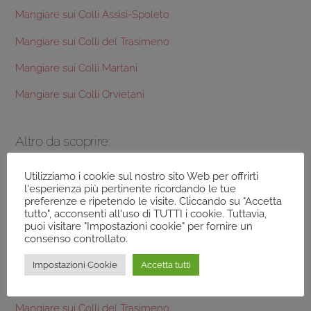
Mangiare sui Colli Assisi-Spoleto
Mangiare sui Colli del Trasimeno
Mangiare sui Colli Martani
Mangiare sui Colli Orvietani
Altro da scoprire:
Terre dei Colli del Trasimeno
Utilizziamo i cookie sul nostro sito Web per offrirti
l'esperienza più pertinente ricordando le tue
preferenze e ripetendo le visite. Cliccando su "Accetta
Frantoi Colli del Trasimeno
tutto", acconsenti all'uso di TUTTI i cookie. Tuttavia,
puoi visitare "Impostazioni cookie" per fornire un
Prodotti tipici Colli del Trasimeno
consenso controllato.
Aziende Agricole Colli del Trasimeno
Impostazioni Cookie
Accetta tutti
Dormire sui Colli del Trasimeno
Mangiare sui Colli del Trasimeno