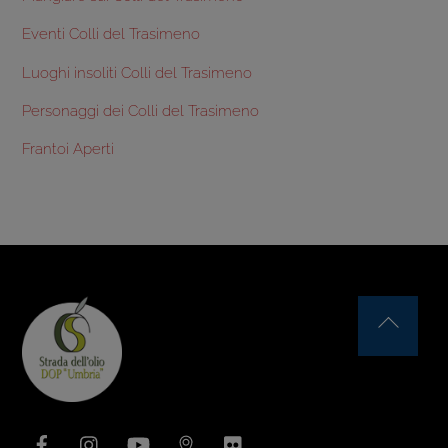
Eventi Colli del Trasimeno
Luoghi insoliti Colli del Trasimeno
Personaggi dei Colli del Trasimeno
Frantoi Aperti
Back
To
Top
Facebook
Instagram
YouTube
Issuu
Flickr