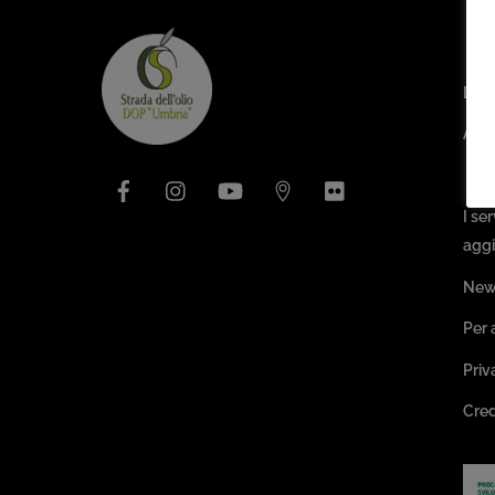
Are
L’as
Arch
Facebook
Instagram
YouTube
Issuu
Flickr
Pa
I se
aggi
New
Per 
Priv
Cred