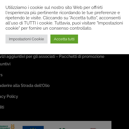
Utilizziamo i cookie sul nostro sito Web per offrirti
a Associativa
l'esperienza più pertinente ricordando le tue preferenze e
ripetendo le visite. Cliccando su "Accetta tutto", acconsenti
all'uso di TUTTI i cookie. Tuttavia, puoi visitare "Impostazioni
sociazione
cookie" per fornire un consenso controllato.
ivi
Impostazioni Cookie
Accetta tutti
sseggiate & Buon Gusto
rvizi aggiuntivi per gli associati – Pacchetti di promozione
untivi
s
aderire alla Strada dell’Olio
acy Policy
iti