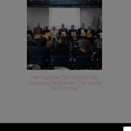
Premiazione Dei Vincitori Del
Concorso Regionale “Oro Verde
Dell’Umbria”