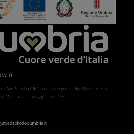
TATTI
ore Ass. Strada dell’Olio extravergine di oliva Dop Umbria –
za Mazzini, 21 – 06039 – Trevi (PG)
@stradaoliodopumbria.it