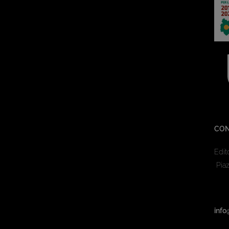
CON
Edit
Piaz
info