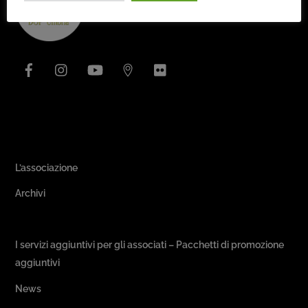
To
Top
Facebook
Instagram
YouTube
Issuu
Flickr
Area Associativa
L’associazione
Archivi
Passeggiate & Buon Gusto
I servizi aggiuntivi per gli associati – Pacchetti di promozione
aggiuntivi
News