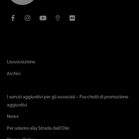
Top
Facebook
Instagram
YouTube
Issuu
Flickr
Area Associativa
L’associazione
Archivi
Passeggiate & Buon Gusto
I servizi aggiuntivi per gli associati – Pacchetti di promozione
aggiuntivi
News
Per aderire alla Strada dell’Olio