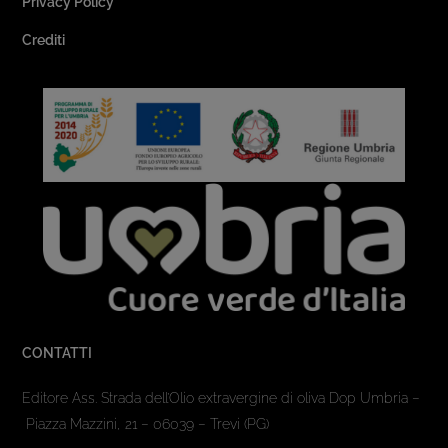
Privacy Policy
Crediti
CONTATTI
Editore Ass. Strada dell’Olio extravergine di oliva Dop Umbria –
Piazza Mazzini, 21 – 06039 – Trevi (PG)