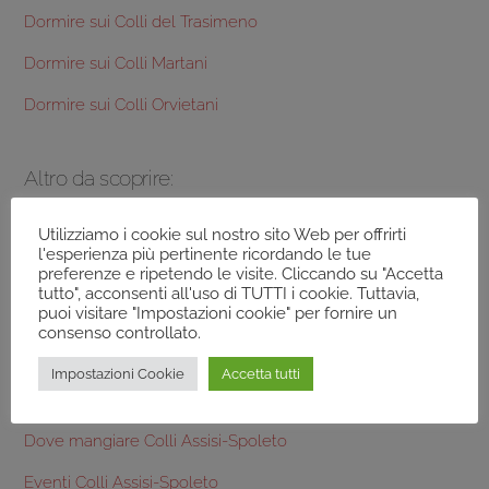
Dormire sui Colli del Trasimeno
Dormire sui Colli Martani
Dormire sui Colli Orvietani
Altro da scoprire:
Terre dei Colli Assisi e Spoleto
Utilizziamo i cookie sul nostro sito Web per offrirti
l'esperienza più pertinente ricordando le tue
preferenze e ripetendo le visite. Cliccando su "Accetta
Frantoi Colli Assisi-Spoleto
tutto", acconsenti all'uso di TUTTI i cookie. Tuttavia,
puoi visitare "Impostazioni cookie" per fornire un
Prodotti tipici Colli Assisi-Spoleto
consenso controllato.
Aziende Agricole Colli Assisi-Spoleto
Impostazioni Cookie
Accetta tutti
Dormire sui Colli Assisi-Spoleto
Dove mangiare Colli Assisi-Spoleto
Eventi Colli Assisi-Spoleto