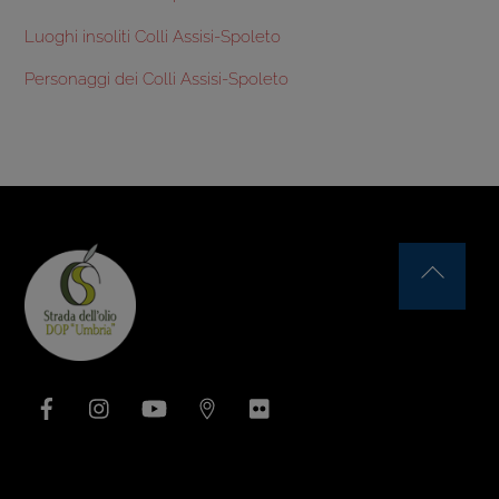
Luoghi insoliti Colli Assisi-Spoleto
Personaggi dei Colli Assisi-Spoleto
Back
To
Top
Facebook
Instagram
YouTube
Issuu
Flickr