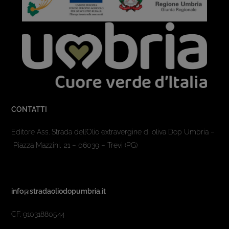
CONTATTI
Editore Ass. Strada dell’Olio extravergine di oliva Dop Umbria –
Piazza Mazzini, 21 – 06039 – Trevi (PG)
info@stradaoliodopumbria.it
CF. 91031880544