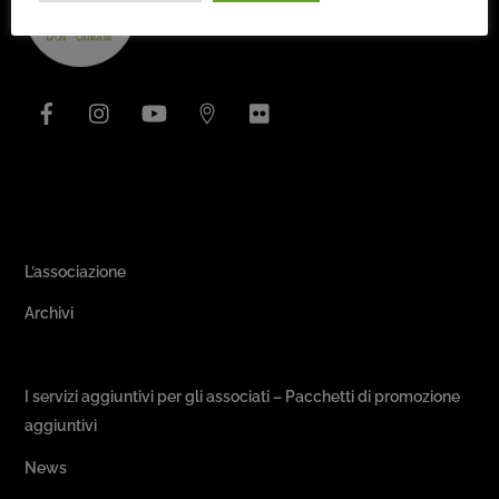
To
Top
Facebook
Instagram
YouTube
Issuu
Flickr
Area Associativa
L’associazione
Archivi
Passeggiate & Buon Gusto
I servizi aggiuntivi per gli associati – Pacchetti di promozione
aggiuntivi
News