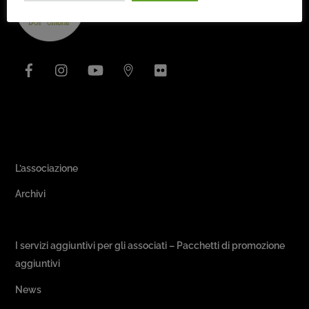
To
Top
Facebook
Instagram
YouTube
Issuu
Flickr
Area Associativa
L’associazione
Archivi
Passeggiate & Buon Gusto
I servizi aggiuntivi per gli associati – Pacchetti di promozione
aggiuntivi
News