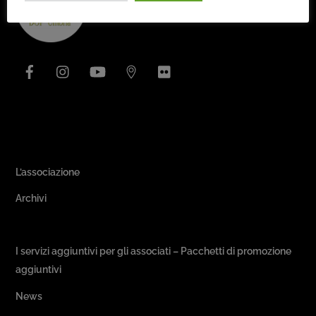
To
Top
Facebook
Instagram
YouTube
Issuu
Flickr
Area Associativa
L’associazione
Archivi
Passeggiate & Buon Gusto
I servizi aggiuntivi per gli associati – Pacchetti di promozione
aggiuntivi
News