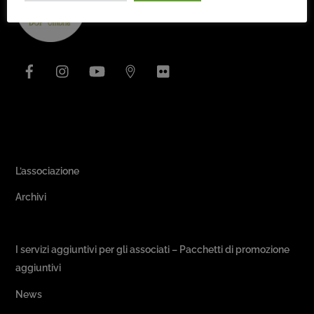
To
Top
Facebook
Instagram
YouTube
Issuu
Flickr
Area Associativa
L’associazione
Archivi
Passeggiate & Buon Gusto
I servizi aggiuntivi per gli associati – Pacchetti di promozione
aggiuntivi
News