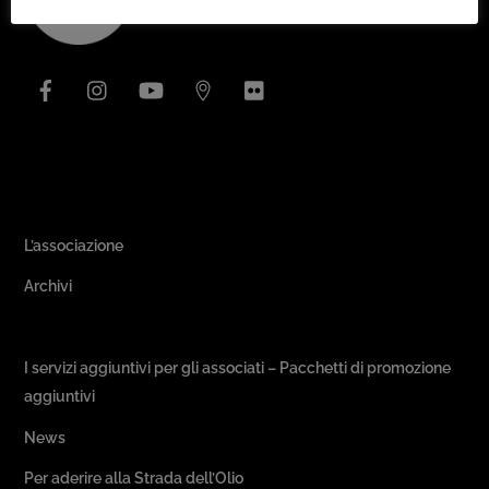
To
Top
Facebook
Instagram
YouTube
Issuu
Flickr
Area Associativa
L’associazione
Archivi
Passeggiate & Buon Gusto
I servizi aggiuntivi per gli associati – Pacchetti di promozione
aggiuntivi
News
Per aderire alla Strada dell’Olio