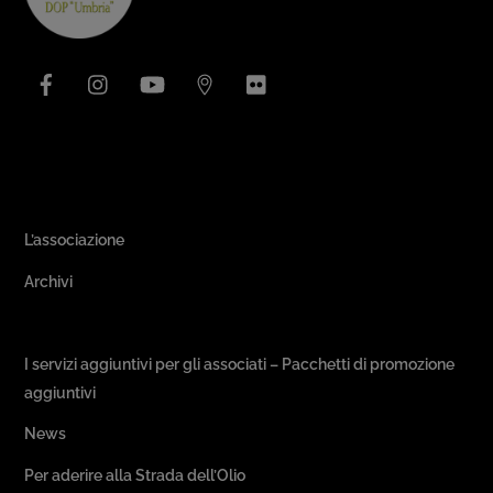
Top
Facebook
Instagram
YouTube
Issuu
Flickr
Area Associativa
L’associazione
Archivi
Passeggiate & Buon Gusto
I servizi aggiuntivi per gli associati – Pacchetti di promozione
aggiuntivi
News
Per aderire alla Strada dell’Olio