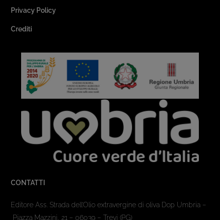
Privacy Policy
Crediti
CONTATTI
Editore Ass. Strada dell’Olio extravergine di oliva Dop Umbria –
Piazza Mazzini, 21 – 06039 – Trevi (PG)