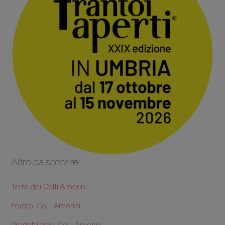
Altro da scoprire:
Terre dei Colli Amerini
Frantoi Colli Amerini