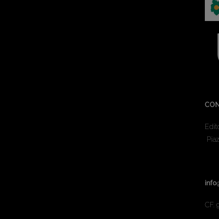
CON
Edit
Piaz
info
CF. 