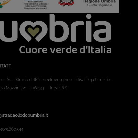
TATTI
ore Ass. Strada dell’Olio extravergine di oliva Dop Umbria –
za Mazzini, 21 – 06039 – Trevi (PG)
@stradaoliodopumbria.it
91031880544