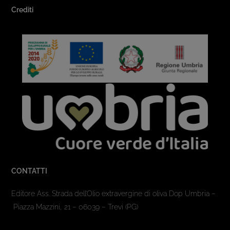
Crediti
CONTATTI
Editore Ass. Strada dell’Olio extravergine di oliva Dop Umbria –
Piazza Mazzini, 21 – 06039 – Trevi (PG)