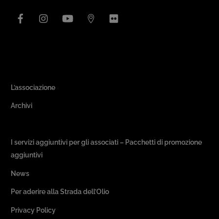
Facebook
Instagram
YouTube
Issuu
Flickr
Area Associativa
L’associazione
Archivi
Passeggiate & Buon Gusto
I servizi aggiuntivi per gli associati – Pacchetti di promozione
aggiuntivi
News
Per aderire alla Strada dell’Olio
Privacy Policy