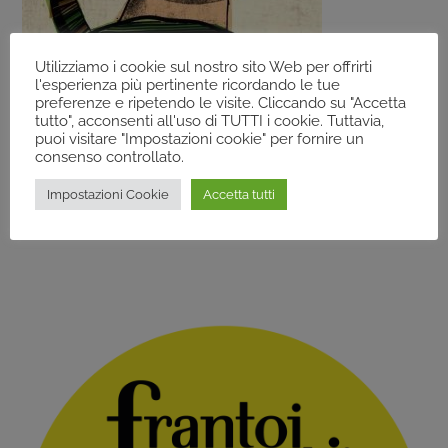
Utilizziamo i cookie sul nostro sito Web per offrirti
l'esperienza più pertinente ricordando le tue
preferenze e ripetendo le visite. Cliccando su "Accetta
tutto", acconsenti all'uso di TUTTI i cookie. Tuttavia,
puoi visitare "Impostazioni cookie" per fornire un
consenso controllato.
Giano Dell’Umbria – La Mangiaunta – 1/3
Impostazioni Cookie
Accetta tutti
Novembre 2019