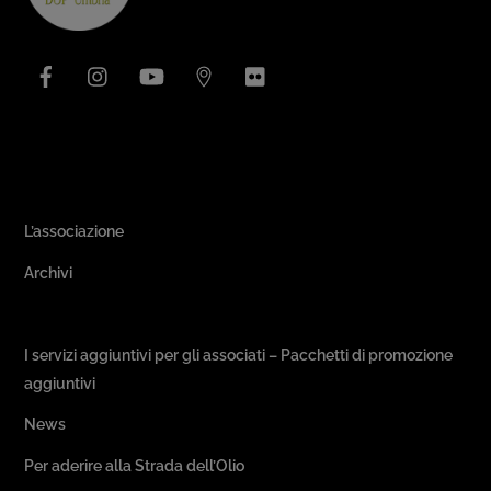
Top
Facebook
Instagram
YouTube
Issuu
Flickr
Area Associativa
L’associazione
Archivi
Passeggiate & Buon Gusto
I servizi aggiuntivi per gli associati – Pacchetti di promozione
aggiuntivi
News
Per aderire alla Strada dell’Olio