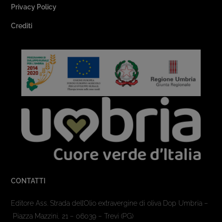
Privacy Policy
Crediti
CONTATTI
Editore Ass. Strada dell’Olio extravergine di oliva Dop Umbria –
Piazza Mazzini, 21 – 06039 – Trevi (PG)