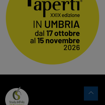
Back
To