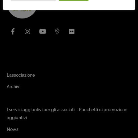
To
Top
Facebook
Instagram
YouTube
Issuu
Flickr
Area Associativa
L’associazione
Archivi
Passeggiate & Buon Gusto
I servizi aggiuntivi per gli associati – Pacchetti di promozione
aggiuntivi
News