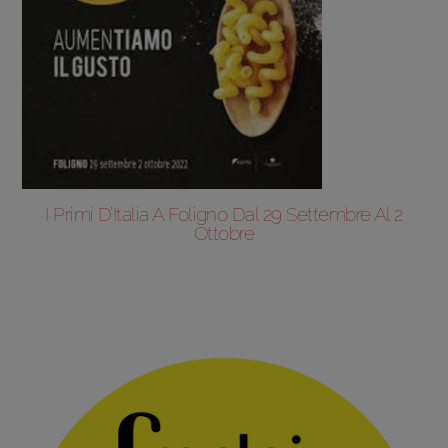
I Primi D’Italia A Foligno Dal 29 Settembre Al 2
Ottobre