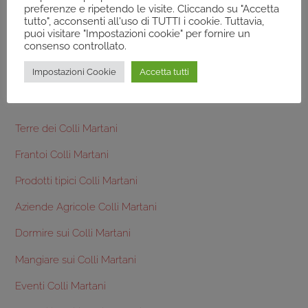
preferenze e ripetendo le visite. Cliccando su "Accetta
Dormire sui Colli Martani
tutto", acconsenti all'uso di TUTTI i cookie. Tuttavia,
puoi visitare "Impostazioni cookie" per fornire un
consenso controllato.
Dormire sui Colli Orvietani
Impostazioni Cookie
Accetta tutti
Altro da scoprire:
Terre dei Colli Martani
Frantoi Colli Martani
Prodotti tipici Colli Martani
Aziende Agricole Colli Martani
Dormire sui Colli Martani
Mangiare sui Colli Martani
Eventi Colli Martani