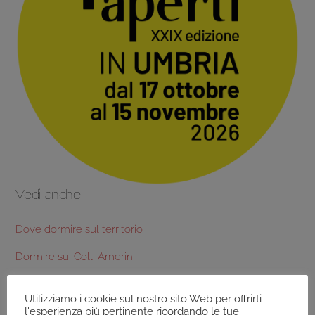
Vedi anche:
Dove dormire sul territorio
Dormire sui Colli Amerini
Dormire sui Colli Assisi-Spoleto
Utilizziamo i cookie sul nostro sito Web per offrirti
Dormire sui Colli del Trasimeno
l'esperienza più pertinente ricordando le tue