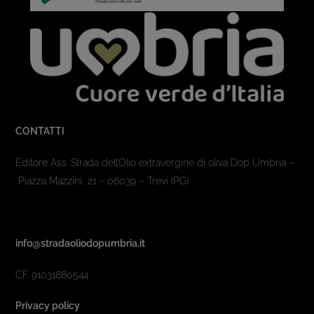
CONTATTI
Editore Ass. Strada dell’Olio extravergine di oliva Dop Umbria –
Piazza Mazzini, 21 – 06039 – Trevi (PG)
info@stradaoliodopumbria.it
CF. 91031880544
Privacy policy