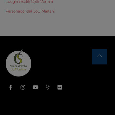
Luoghi insoliti Colli Martani
Personaggi dei Colli Martani
Back
To
Top
Facebook
Instagram
YouTube
Issuu
Flickr
Area Associativa