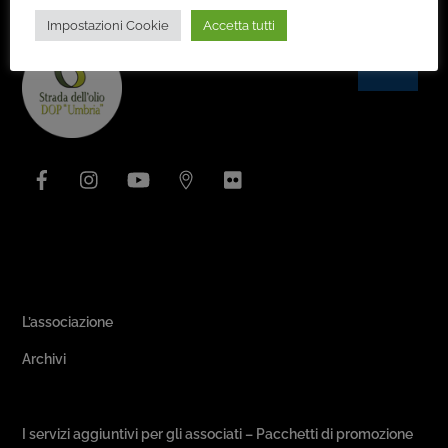
Impostazioni Cookie
Accetta tutti
Back
To
Top
Facebook
Instagram
YouTube
Issuu
Flickr
Area Associativa
L’associazione
Archivi
Passeggiate & Buon Gusto
I servizi aggiuntivi per gli associati – Pacchetti di promozione