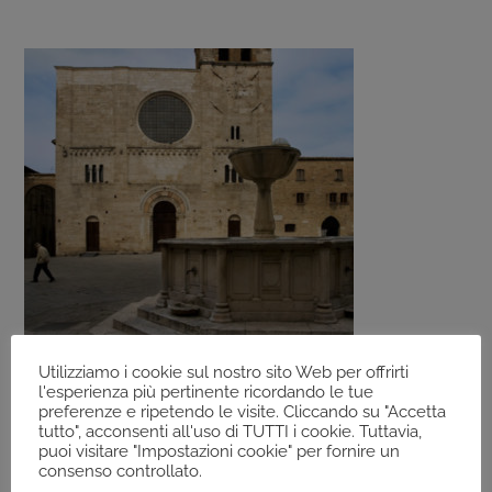
Utilizziamo i cookie sul nostro sito Web per offrirti
l'esperienza più pertinente ricordando le tue
BEVAGNA (PG)
preferenze e ripetendo le visite. Cliccando su "Accetta
tutto", acconsenti all'uso di TUTTI i cookie. Tuttavia,
puoi visitare "Impostazioni cookie" per fornire un
consenso controllato.