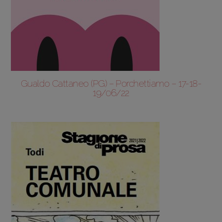
Gualdo Cattaneo (PG) – Porchettiamo – 17-18-
19/06/22