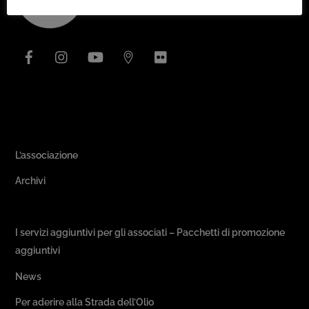
To
Top
Facebook
Instagram
YouTube
Issuu
Flickr
Area Associativa
L’associazione
Archivi
Passeggiate & Buon Gusto
I servizi aggiuntivi per gli associati – Pacchetti di promozione
aggiuntivi
News
Per aderire alla Strada dell’Olio