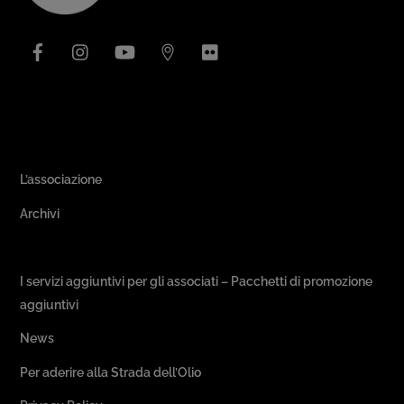
Top
Facebook
Instagram
YouTube
Issuu
Flickr
Area Associativa
L’associazione
Archivi
Passeggiate & Buon Gusto
I servizi aggiuntivi per gli associati – Pacchetti di promozione
aggiuntivi
News
Per aderire alla Strada dell’Olio