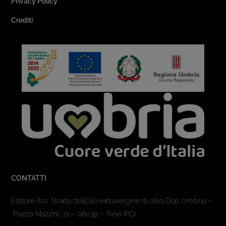
Privacy Policy
Crediti
CONTATTI
Editore Ass. Strada dell’Olio extravergine di oliva Dop Umbria –
Piazza Mazzini, 21 – 06039 – Trevi (PG)