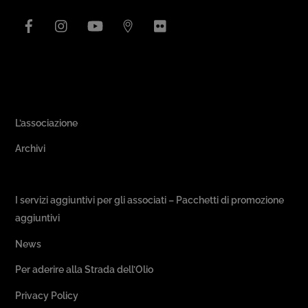
Facebook
Instagram
YouTube
Issuu
Flickr
Area Associativa
L’associazione
Archivi
Passeggiate & Buon Gusto
I servizi aggiuntivi per gli associati – Pacchetti di promozione
aggiuntivi
News
Per aderire alla Strada dell’Olio
Privacy Policy