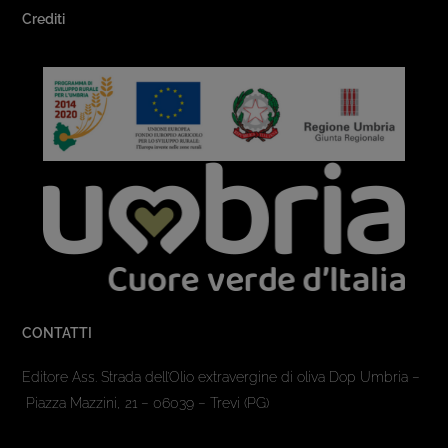
Crediti
CONTATTI
Editore Ass. Strada dell’Olio extravergine di oliva Dop Umbria –
Piazza Mazzini, 21 – 06039 – Trevi (PG)