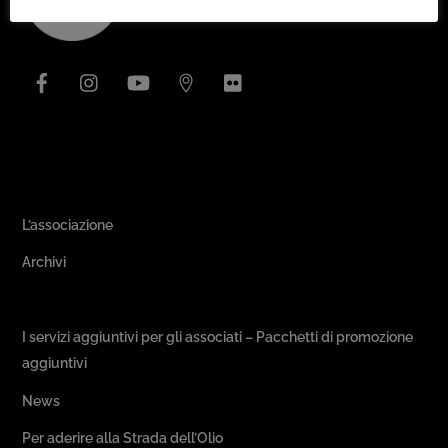
To
Top
Facebook
Instagram
YouTube
Issuu
Flickr
Area Associativa
L’associazione
Archivi
Passeggiate & Buon Gusto
I servizi aggiuntivi per gli associati – Pacchetti di promozione
aggiuntivi
News
Per aderire alla Strada dell’Olio