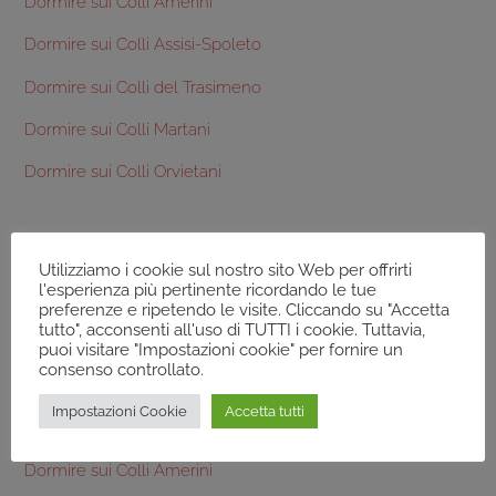
Dormire sui Colli Amerini
Dormire sui Colli Assisi-Spoleto
Dormire sui Colli del Trasimeno
Dormire sui Colli Martani
Dormire sui Colli Orvietani
Altro da scoprire:
Utilizziamo i cookie sul nostro sito Web per offrirti
l'esperienza più pertinente ricordando le tue
Terre dei Colli Amerini
preferenze e ripetendo le visite. Cliccando su "Accetta
tutto", acconsenti all'uso di TUTTI i cookie. Tuttavia,
Frantoi Colli Amerini
puoi visitare "Impostazioni cookie" per fornire un
consenso controllato.
Prodotti tipici Colli Amerini
Impostazioni Cookie
Accetta tutti
Aziende Agricole Colli Amerini
Dormire sui Colli Amerini