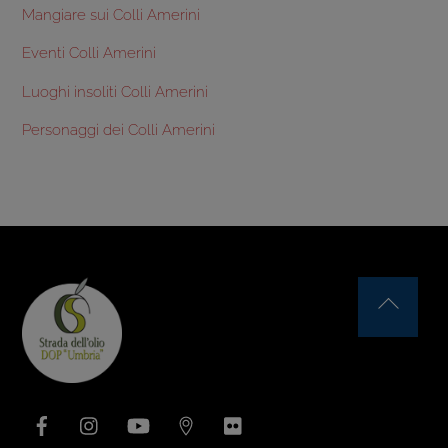
Mangiare sui Colli Amerini
Eventi Colli Amerini
Luoghi insoliti Colli Amerini
Personaggi dei Colli Amerini
Back
To
Top
Facebook
Instagram
YouTube
Issuu
Flickr