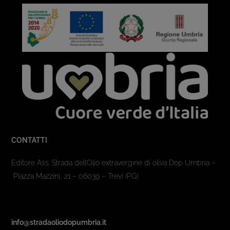
CONTATTI
Editore Ass. Strada dell’Olio extravergine di oliva Dop Umbria –
Piazza Mazzini, 21 – 06039 – Trevi (PG)
info@stradaoliodopumbria.it