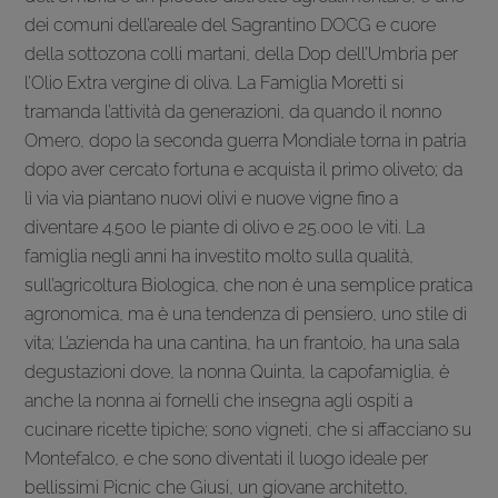
dei comuni dell’areale del Sagrantino DOCG e cuore
della sottozona colli martani, della Dop dell’Umbria per
l’Olio Extra vergine di oliva. La Famiglia Moretti si
tramanda l’attività da generazioni, da quando il nonno
Omero, dopo la seconda guerra Mondiale torna in patria
dopo aver cercato fortuna e acquista il primo oliveto; da
lì via via piantano nuovi olivi e nuove vigne fino a
diventare 4.500 le piante di olivo e 25.000 le viti. La
famiglia negli anni ha investito molto sulla qualità,
sull’agricoltura Biologica, che non è una semplice pratica
agronomica, ma è una tendenza di pensiero, uno stile di
vita; L’azienda ha una cantina, ha un frantoio, ha una sala
degustazioni dove, la nonna Quinta, la capofamiglia, è
anche la nonna ai fornelli che insegna agli ospiti a
cucinare ricette tipiche; sono vigneti, che si affacciano su
Montefalco, e che sono diventati il luogo ideale per
bellissimi Picnic che Giusi, un giovane architetto,