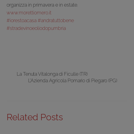
organizza in primavera e in estate.
www.morettiomero.it
#iorestoacasa
#andratuttobene
#stradevinoeoliodopumbria
La Tenuta Vitalonga di Ficulle (TR)
L’Azienda Agricola Pomario di Piegaro (PG)
Related Posts