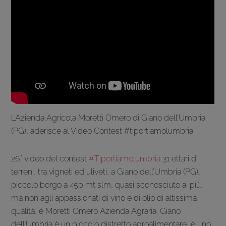
L’Azienda Agricola Moretti Omero di Giano dell’Umbria
(PG), aderisce al Video Contest #tiportiamolumbria
26° video del contest
#Tiportiamolumbria
31 ettari di
terreni, tra vigneti ed uliveti, a Giano dell’Umbria (PG),
piccolo borgo a 450 mt slm, quasi sconosciuto ai più,
ma non agli appassionati di vino e di olio di altissima
qualità, è Moretti Omero Azienda Agraria. Giano
dell’Umbria è un piccolo distretto agroalimentare, è uno