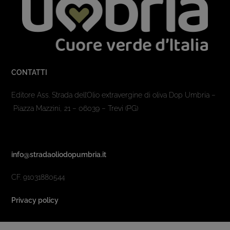
CONTATTI
Editore Ass. Strada dell’Olio extravergine di oliva Dop Umbria –
Piazza Mazzini, 21 – 06039 – Trevi (PG)
info@stradaoliodopumbria.it
CF. 91031880544
Privacy policy