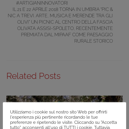
#ARTIGIANINNOVATORI
IL 21 E 22 APRILE 2018 TORNA IN UMBRIA “PIC &
NIC A TREVI. ARTE, MUSICA E MERENDE TRA GLI
OLIVI” UN PICNIC AL CENTRO DELLA FASCIA
OLIVATA ASSISI-SPOLETO, RECENTEMENTE
PREMIATA DAL MIPAAF COME PAESAGGIO
RURALE STORICO
Related Posts
Utilizziamo i cookie sul nostro sito Web per offrirti
l'esperienza più pertinente ricordando le tue
preferenze e ripetendo le visite. Cliccando su "Accetta
tutto", acconsenti all'uso di TUTTI i cookie. Tuttavia,