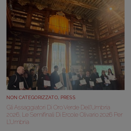
NON CATEGORIZZATO
,
PRESS
Gli Assaggiatori Di Oro Verde Dell’Umbria
2026, Le Semifinali Di Ercole Olivario 2026 Per
L’Umbria