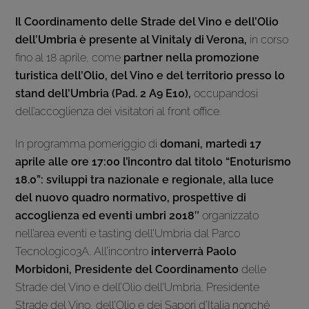
Il Coordinamento delle Strade del Vino e dell’Olio
dell’Umbria è presente al Vinitaly di Verona,
in corso
fino al 18 aprile, come
partner nella promozione
turistica dell’Olio, del Vino e del territorio presso lo
stand dell’Umbria (Pad. 2 A9 E10),
occupandosi
dell’accoglienza dei visitatori al front office.
In programma pomeriggio di
domani, martedì 17
aprile alle ore 17:00 l’incontro dal titolo “Enoturismo
18.0”: sviluppi tra nazionale e regionale, alla luce
del nuovo quadro normativo, prospettive di
accoglienza ed eventi umbri 2018″
organizzato
nell’area eventi e tasting dell’Umbria dal Parco
Tecnologico3A. All’incontro
interverrà Paolo
Morbidoni, Presidente del Coordinamento
delle
Strade del Vino e dell’Olio dell’Umbria, Presidente
Strade del Vino, dell’Olio e dei Sapori d’Italia nonché