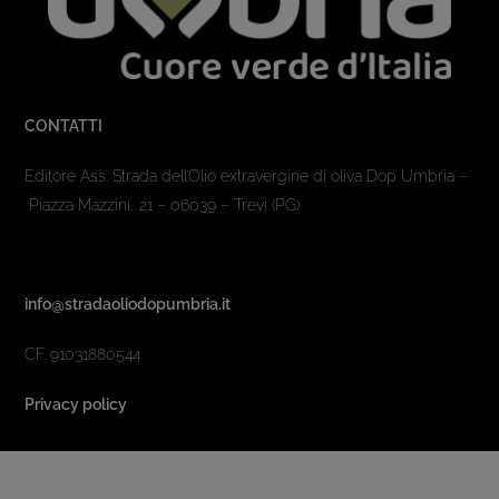
CONTATTI
Editore Ass. Strada dell’Olio extravergine di oliva Dop Umbria –
Piazza Mazzini, 21 – 06039 – Trevi (PG)
info@stradaoliodopumbria.it
CF. 91031880544
Privacy policy