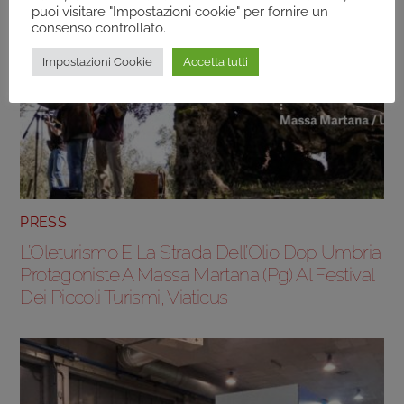
puoi visitare "Impostazioni cookie" per fornire un
consenso controllato.
Impostazioni Cookie
Accetta tutti
PRESS
L’Oleturismo E La Strada Dell’Olio Dop Umbria
Protagoniste A Massa Martana (Pg) Al Festival
Dei Piccoli Turismi, Viaticus