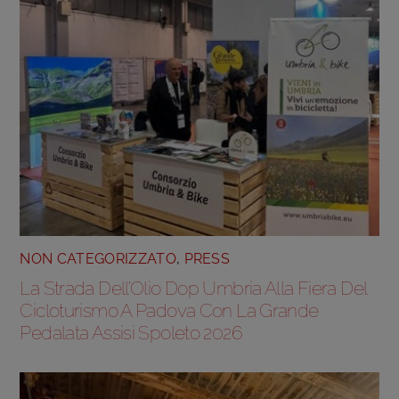
NON CATEGORIZZATO
,
PRESS
La Strada Dell’Olio Dop Umbria Alla Fiera Del
Cicloturismo A Padova Con La Grande
Pedalata Assisi Spoleto 2026